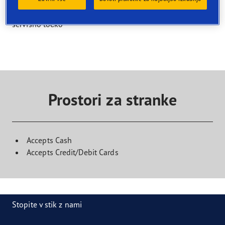
Izberite servisno storitev in poiščite prodajalca, ki jo nudi.
Za rezervacijo obiska se obrnite neposredno na izbrano
servisno točko
Prostori za stranke
Accepts Cash
Accepts Credit/Debit Cards
Stopite v stik z nami