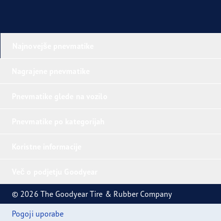
Najnovejše pnevmatike
Nagrajene pnevmatike
Pnevmatike glede na vozilo
Pnevmatike po kategorijah
Koristne informacije
Več o podjetju Goodyear
© 2026 The Goodyear Tire & Rubber Company
Pogoji uporabe