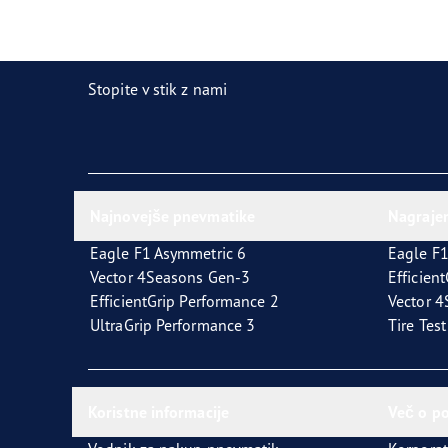
Skrb za pnevmatike
Prihodnost električne mobilnosti
Ultr
Stopite v stik z nami
Najnovejše pnevmatike
Nagraje
Eagle F1 Asymmetric 6
Eagle F1
Vector 4Seasons Gen-3
Efficien
EfficientGrip Performance 2
Vector 
UltraGrip Performance 3
Tire Tes
Koristne informacije
Več o p