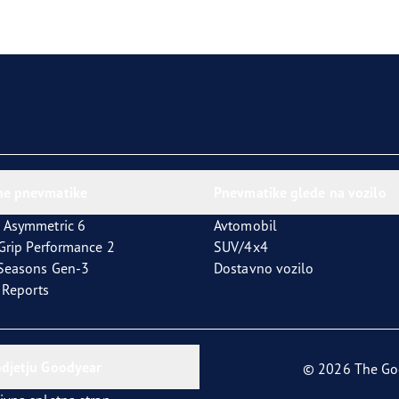
agrip Performance +
ne pnevmatike
Pnevmatike glede na vozilo
 Asymmetric 6
Avtomobil
tGrip Performance 2
SUV/4x4
4Seasons Gen-3
Dostavno vozilo
t Reports
odjetju Goodyear
© 2026 The Go