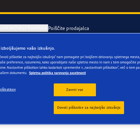
atikah
Zakaj Goodyear
Poiščite prodajalca
 izboljšujemo vašo izkušnjo.
stitev in menjava pnevmatik
o pnevmatikah
Serija Eagle 
Dovoli piškotke za najboljšo izkušnjo“ nam pomagate pri boljšem delovanju spletnega mesta, 
še preference, razumemo, kako uporabljate naše spletno mesto in nam s tem omogočite pr
 DORJAN STARC D.O.
ine. Nastavitve piškotkov lahko kadarkoli spremenite v „nastavitvah piškotkov“, več o tem pa
rvne pnevmatike
year RACING
UltraGrip Per
 našem dokumentu
Spletna politika varovanja zasebnosti
or 4Seasons GEN-3
piškotkov
Zavrni vse
e F1 Asymmetric 6
Dovoli piškotke za najboljšo izkušnjo
ientgrip Performance 2