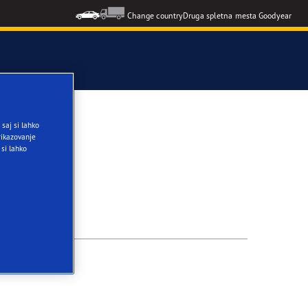
Change country
Druga spletna mesta Goodyear
F1 SuperSport
saj si lahko
ikazovanje
O.
 si lahko
formance 3