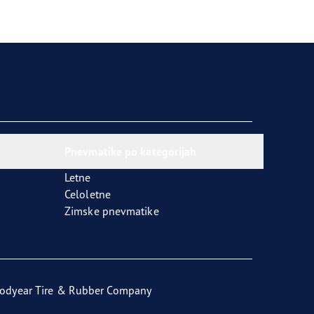
Pnevmatike po kategorijah
Letne
Celoletne
Zimske pnevmatike
odyear Tire & Rubber Company