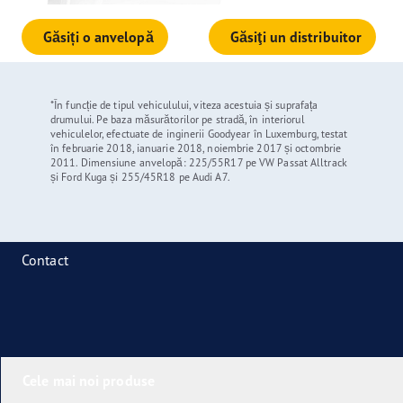
Găsiți o anvelopă
Găsiţi un distribuitor
*În funcție de tipul vehiculului, viteza acestuia și suprafața
drumului. Pe baza măsurătorilor pe stradă, în interiorul
vehiculelor, efectuate de inginerii Goodyear în Luxemburg, testat
în februarie 2018, ianuarie 2018, noiembrie 2017 și octombrie
2011. Dimensiune anvelopă: 225/55R17 pe VW Passat Alltrack
și Ford Kuga și 255/45R18 pe Audi A7.
Contact
Cele mai noi produse