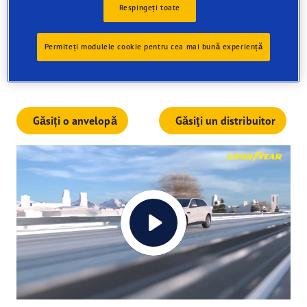
Respingeți toate
vs
Permiteți modulele cookie pentru cea mai bună experiență
Găsiți o anvelopă
Găsiţi un distribuitor