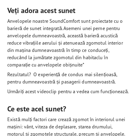
Veți adora acest sunet
Anvelopele noastre SoundComfort sunt proiectate cu o
barieră de sunet integrată. Asemeni unei perne pentru
anvelopele dumneavoastră, această barieră acustică
reduce vibrațiile aerului și atenuează zgomotul interior
din mașina dumneavoastră în timp ce conduceți,
reducând la jumătate zgomotul din habitaclu în
comparație cu anvelopele obișnuite*
Rezultatul? O experiență de condus mai silențioasă,
pentru dumneavoastră și pasagerii dumneavoastră.
Urmăriți acest videoclip pentru a vedea cum funcționează.
Ce este acel sunet?
Există mulți factori care crează zgomot în interiorul unei
mașini: vânt, viteza de deplasare, starea drumului,
motorul și zgomotele structurale, precum și anvelopele.