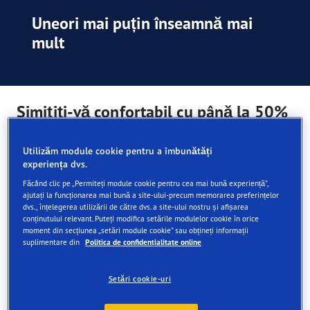
Uneori mai puțin înseamnă mai
mult
Simițiți-vă confortabil cu până la 50%
mai puțin zgomot în interiorul mașinii
dumneavoastră*
Utilizăm module cookie pentru a îmbunătăți
experiența dvs.
Tehnologia noastră SoundComfort oferă o ținută de drum
Făcând clic pe „Permiteți module cookie pentru cea mai bună experiență”,
mai silențioasă și mai confortabilă, reducând nivelul de
ajutați la funcționarea mai bună a site-ului-precum memorarea preferințelor
zgomot interior al vehiculului dumneavoastră cu până la
dvs., înțelegerea utilizării de către dvs. a site-ului nostru și afișarea
conținutului relevant. Puteți modifica setările modulelor cookie în orice
50%*.
moment din secțiunea „setări module cookie” sau obțineți informații
suplimentare din
Politica de confidențialitate online
Faceți clic pe pictogramele din partea dreaptă pentru a
asculta diferitele niveluri de zgomot.
Setări cookie-uri