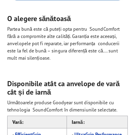
O alegere sănătoasă
Partea bună este că puteți opta pentru SoundComfort
fără a compromite alte calități. Garanția este aceeași,
anvelopele pot fi reparate, iar performanța conducerii
este la fel de bună – singura diferență este că.... sunt
mult mai silențioase.
Disponibile atât ca anvelope de vară
cât și de iarnă
Următoarele produse Goodyear sunt disponibile cu
tehnologia SoundComfort în dimensiunile selectate.
Vară:
Iarnă:
-
EfficientGrip
-
UltraGrip Performance