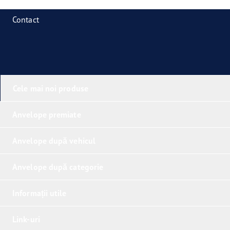
Contact
Cele mai noi produse
Anvelope premiate
Anvelope după vehicul
Anvelope după categorie
Informații utile
Link-uri