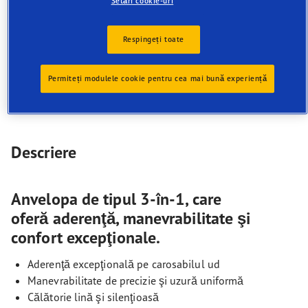
Setări cookie-uri
Aderenţă excepţională pe carosabilul ud
Manevrabilitate de precizie şi uzură uniformă
Călătorie lină şi silenţioasă
Respingeți toate
Tehnologie PROTECȚIE PENTRU JANTĂ
Permiteți modulele cookie pentru cea mai bună experiență
Descriere
Anvelopa de tipul 3-în-1, care
oferă aderenţă, manevrabilitate şi
confort excepţionale.
Aderenţă excepţională pe carosabilul ud
Manevrabilitate de precizie şi uzură uniformă
Călătorie lină şi silenţioasă