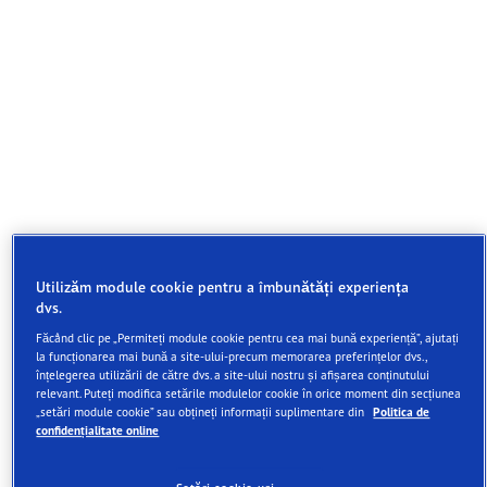
Utilizăm module cookie pentru a îmbunătăți experiența
dvs.
Făcând clic pe „Permiteți module cookie pentru cea mai bună experiență”, ajutați
la funcționarea mai bună a site-ului-precum memorarea preferințelor dvs.,
înțelegerea utilizării de către dvs. a site-ului nostru și afișarea conținutului
relevant. Puteți modifica setările modulelor cookie în orice moment din secțiunea
Anvelopa de tipul 3-în-1, care oferă aderenţă,
„setări module cookie” sau obțineți informații suplimentare din
Politica de
confidențialitate online
manevrabilitate şi confort excepţionale.