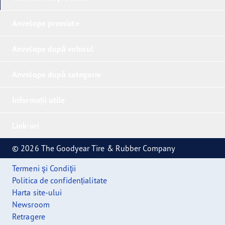
Anvelope premiate
Anvelope după vehicul
Anvelope după categorie
Informații utile
Link-uri
© 2026 The Goodyear Tire & Rubber Company
Termeni şi Condiţii
Politica de confidențialitate
Harta site-ului
Newsroom
Retragere