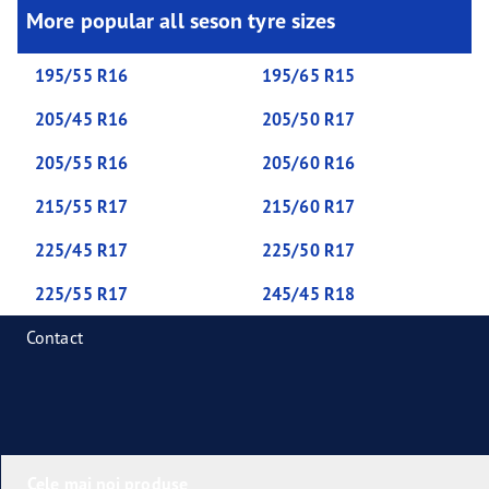
More popular all seson tyre sizes
195/55 R16
195/65 R15
205/45 R16
205/50 R17
205/55 R16
205/60 R16
215/55 R17
215/60 R17
225/45 R17
225/50 R17
225/55 R17
245/45 R18
Contact
Cele mai noi produse