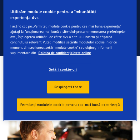
Utilizăm module cookie pentru a îmbunătăți
Discuţia cu distribuitorul
experiența dvs.
Făcând clic pe „Permiteți module cookie pentru cea mai bună experiență”,
ajutați la funcționarea mai bună a site-ului-precum memorarea preferințelor
dvs., înțelegerea utilizării de către dvs. a site-ului nostru și afișarea
conținutului relevant. Puteți modifica setările modulelor cookie în orice
Discuţia cu distribuitorul
moment din secțiunea „setări module cookie” sau obțineți informații
suplimentare din
Politica de confidențialitate online
Discuţia cu distribuitorul
Setări cookie-uri
Pregătiţi-vă puţin înainte de a discuta cu distribuitorul de
Respingeți toate
anvelope, pentru ca acesta să vă poată oferi cele mai
bune sfaturi:
Permiteți modulele cookie pentru cea mai bună experiență