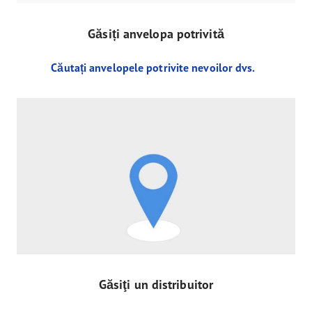
Găsiți anvelopa potrivită
Căutați anvelopele potrivite nevoilor dvs.
Găsiţi un distribuitor