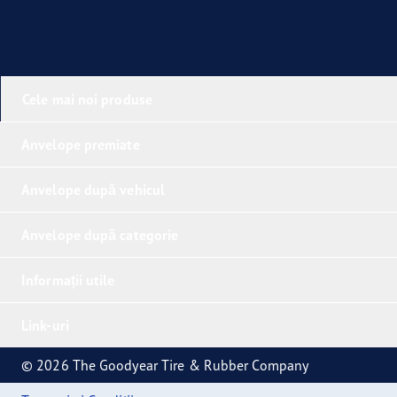
Cele mai noi produse
Anvelope premiate
Anvelope după vehicul
Anvelope după categorie
Informații utile
Link-uri
© 2026 The Goodyear Tire & Rubber Company