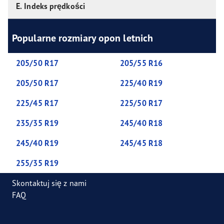
E. Indeks prędkości
Popularne rozmiary opon letnich
205/50 R17
205/55 R16
205/50 R17
225/40 R19
225/45 R17
225/50 R17
235/35 R19
245/40 R18
245/40 R19
245/45 R18
255/35 R19
Skontaktuj się z nami
FAQ