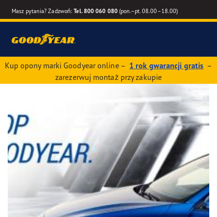
Masz pytania? Zadzwoń:
Tel. 800 060 080
(pon.–pt. 08.00–18.00)
Kup opony marki Goodyear online –
1 rok gwarancji gratis
–
zarezerwuj montaż przy zakupie