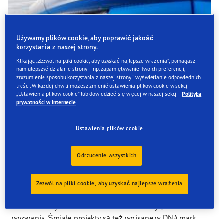
Używamy plików cookie, aby poprawić jakość
korzystania z naszej strony.
Klikając „Zezwól na pliki cookie, aby uzyskać najlepsze wrażenia”, pomagasz
nam ulepszyć działanie strony – np. zapamiętywanie Twoich preferencji,
Gotowy na SuperSport
zrozumienie sposobu korzystania z naszej strony i wyświetlanie odpowiednich
treści. W każdej chwili możesz zmienić ustawienia plików cookie w sekcji
„Ustawienia plików cookie” lub dowiedzieć się więcej w naszej sekcji
Polityka
prywatności w Internecie
Ustawienia plików cookie
Marcina Prokopa trudno zmieścić w utartym schemacie. I
nie chodzi tylko o duży wzrost. Od lat z powodzeniem
Odrzucenie wszystkich
próbuje swoich sił w wielu obszarach – na koncie ma już
kilka książek, role w produkcjach telewizyjnych, dubbingi
a nawet niezwykły autorski program podróżniczy,
Zezwól na pliki cookie, aby uzyskać najlepsze wrażenia
zatytułowany „Niezwykłe Stany Prokopa”. Dziennikarz jest
też fanem szybkich samochodów i deklaruje, że lubi
wyzwania. Śmiałe projekty są też wpisane w DNA marki