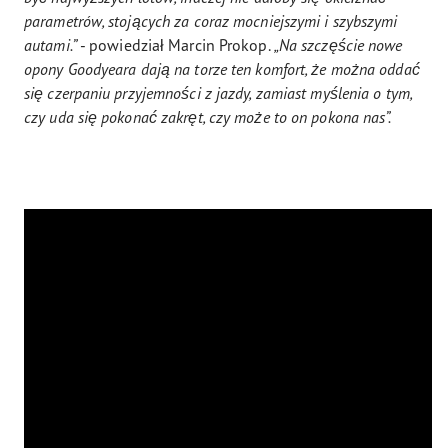
parametrów, stojących za coraz mocniejszymi i szybszymi
autami.”
- powiedział Marcin Prokop.
„Na szczęście nowe
opony Goodyeara dają na torze ten komfort, że można oddać
się czerpaniu przyjemności z jazdy, zamiast myślenia o tym,
czy uda się pokonać zakręt, czy może to on pokona nas”.