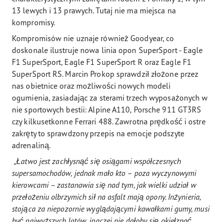
13 lewych i 13 prawych. Tutaj nie ma miejsca na
kompromisy.
Kompromisów nie uznaje również Goodyear, co
doskonale ilustruje nowa linia opon SuperSport - Eagle
F1 SuperSport, Eagle F1 SuperSport R oraz Eagle F1
SuperSport RS. Marcin Prokop sprawdził złożone przez
nas obietnice oraz możliwości nowych modeli
ogumienia, zasiadając za sterami trzech wyposażonych w
nie sportowych bestii: Alpine A110, Porsche 911 GT3RS
czy kilkusetkonne Ferrari 488. Zawrotna prędkość i ostre
zakręty to sprawdzony przepis na emocje podszyte
adrenaliną.
„Łatwo jest zachłysnąć się osiągami współczesnych
supersamochodów, jednak mało kto – poza wyczynowymi
kierowcami – zastanawia się nad tym, jak wielki udział w
przełożeniu olbrzymich sił na asfalt mają opony. Inżynieria,
stojąca za niepozornie wyglądającymi kawałkami gumy, musi
być najwyższych lotów, inaczej nie dałoby się okiełznać