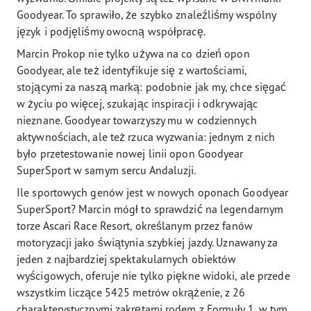
Goodyear. To sprawiło, że szybko znaleźliśmy wspólny
język i podjęliśmy owocną współpracę.
Marcin Prokop nie tylko używa na co dzień opon
Goodyear, ale też identyfikuje się z wartościami,
stojącymi za naszą marką: podobnie jak my, chce sięgać
w życiu po więcej, szukając inspiracji i odkrywając
nieznane. Goodyear towarzyszy mu w codziennych
aktywnościach, ale też rzuca wyzwania: jednym z nich
było przetestowanie nowej linii opon Goodyear
SuperSport w samym sercu Andaluzji.
Ile sportowych genów jest w nowych oponach Goodyear
SuperSport? Marcin mógł to sprawdzić na legendarnym
torze Ascari Race Resort, określanym przez fanów
motoryzacji jako świątynia szybkiej jazdy. Uznawany za
jeden z najbardziej spektakularnych obiektów
wyścigowych, oferuje nie tylko piękne widoki, ale przede
wszystkim liczące 5425 metrów okrążenie, z 26
charakterystycznymi zakrętami rodem z Formuły 1, w tym