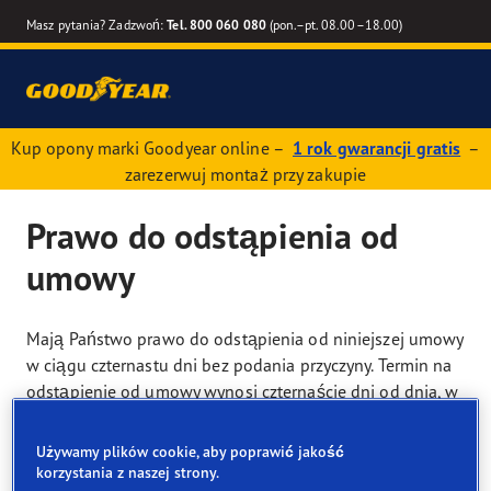
Masz pytania? Zadzwoń:
Tel. 800 060 080
(pon.–pt. 08.00–18.00)
Kup opony marki Goodyear online –
1 rok gwarancji gratis
–
zarezerwuj montaż przy zakupie
Prawo do odstąpienia od
umowy
Mają Państwo prawo do odstąpienia od niniejszej umowy
w ciągu czternastu dni bez podania przyczyny. Termin na
odstąpienie od umowy wynosi czternaście dni od dnia, w
którym odbiorą Państwo zamówiony towar u wybranego
partnera montażowego, lub – w przypadku usług (takich
Używamy plików cookie, aby poprawić jakość
jak montaż opon) – czternaście dni od daty zawarcia
korzystania z naszej strony.