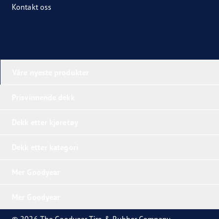
Kontakt oss
Våre nyeste produkter
Prisvinnende dekk
Dekk etter kjøretøy
Dekk etter kategori
Mer Goodyear
Mer Goodyear
© 2026 The Goodyear Tire & Rubber Company