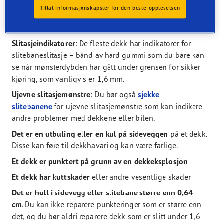
Du bør kontrollere dekkene regelmessig – minst en gang
Tillat informasjonskapsler for den beste opplevelsen
i måneden. Sjekk det som står under for å se om dekkene
må byttes:
Slitasjeindikatorer
: De fleste dekk har indikatorer for
slitebaneslitasje – bånd av hard gummi som du bare kan
se når mønsterdybden har gått under grensen for sikker
kjøring, som vanligvis er 1,6 mm.
Ujevne slitasjemønstre
: Du bør også
sjekke
slitebanene
for ujevne slitasjemønstre som kan indikere
andre problemer med dekkene eller bilen.
Det er en utbuling eller en kul på sideveggen
på et dekk.
Disse kan føre til dekkhavari og kan være farlige.
Et dekk er punktert på grunn av en dekkeksplosjon
Et dekk har kuttskader
eller andre vesentlige skader
Det er hull i sidevegg eller slitebane større enn 0,64
cm
. Du kan ikke reparere punkteringer som er større enn
det, og du bør aldri reparere dekk som er slitt under 1,6