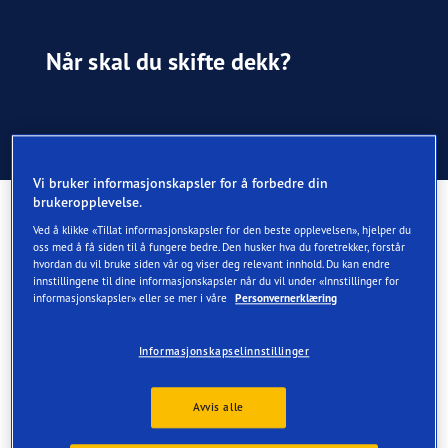
Når skal du skifte dekk?
Når skal du skifte dekk?
Vi bruker informasjonskapsler for å forbedre din
brukeropplevelse.
Skifte dekk
Ved å klikke «Tillat informasjonskapsler for den beste opplevelsen», hjelper du
oss med å få siden til å fungere bedre. Den husker hva du foretrekker, forstår
hvordan du vil bruke siden vår og viser deg relevant innhold. Du kan endre
Alle dekk slites ut eller blir skadd, og til slutt må de
innstillingene til dine informasjonskapsler når du vil under «Innstillinger for
skiftes.
informasjonskapsler» eller se mer i våre
Personvernerklæring
Hvor raskt det skjer, avhenger av forskjellige ting, som
kjørevaner, hvor du bor og hvor godt du vedlikeholder
Informasjonskapselinnstillinger
dekkene.
Avvis alle
Når bør jeg skifte dekk?