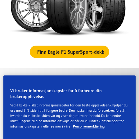
Finn Eagle F1 SuperSport-dekk
Konstruert til å prestere
Vi bruker informasjonskapsler for å forbedre din
brukeropplevelse.
SuperSport
Ved å klikke «Tillat informasjonskapsler for den beste opplevelsen», hjelper du
oss med å få siden til å fungere bedre. Den husker hva du foretrekker, forstår
hvordan du vil bruke siden vår og viser deg relevant innhold. Du kan endre
innstillingene til dine informasjonskapsler når du vil under «Innstillinger for
informasjonskapsler» eller se mer i våre
Personvernerklæring