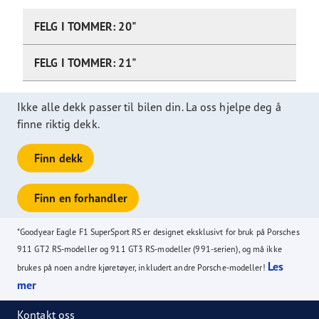
FELG I TOMMER: 20"
FELG I TOMMER: 21"
Ikke alle dekk passer til bilen din. La oss hjelpe deg å
finne riktig dekk.
Finn dekk
Finn en forhandler
*Goodyear Eagle F1 SuperSport RS er designet eksklusivt for bruk på Porsches
911 GT2 RS-modeller og 911 GT3 RS-modeller (991-serien), og må ikke
Les
brukes på noen andre kjøretøyer, inkludert andre Porsche-modeller!
mer
Kontakt oss