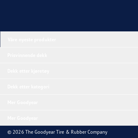
Våre nyeste produkter
Prisvinnende dekk
Dekk etter kjøretøy
Dekk etter kategori
Mer Goodyear
Mer Goodyear
© 2026 The Goodyear Tire & Rubber Company