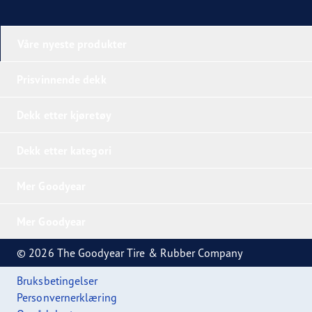
Våre nyeste produkter
Prisvinnende dekk
Dekk etter kjøretøy
Dekk etter kategori
Mer Goodyear
Mer Goodyear
© 2026 The Goodyear Tire & Rubber Company
Bruksbetingelser
Personvernerklæring