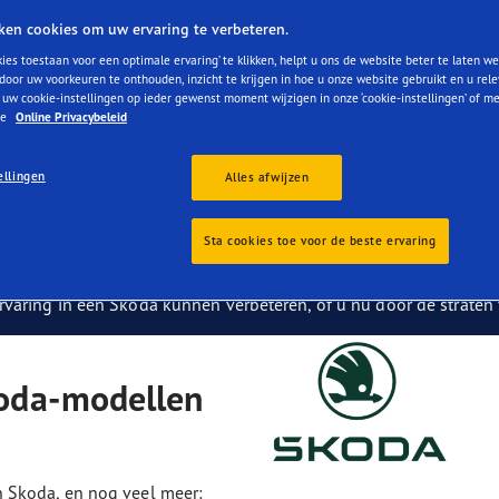
aGrip Performance 3
ken cookies om uw ervaring te verbeteren.
ies toestaan voor een optimale ervaring’ te klikken, helpt u ons de website beter te laten we
door uw voorkeuren te onthouden, inzicht te krijgen in hoe u onze website gebruikt en u rel
 uw cookie-instellingen op ieder gewenst moment wijzigen in onze ‘cookie-instellingen’ of m
ze
Online Privacybeleid
ellingen
Alles afwijzen
ieure prestaties en rijeigenschappen voor eersteklas Skoda-eig
Sta cookies toe voor de beste ervaring
 van de wendbare Fabia tot de ruime Kodiaq, zijn consequent 
e samenwerking van Goodyear met Skoda is elke band precies ont
ring in een Skoda kunnen verbeteren, of u nu door de straten va
oda-modellen
 Skoda, en nog veel meer: