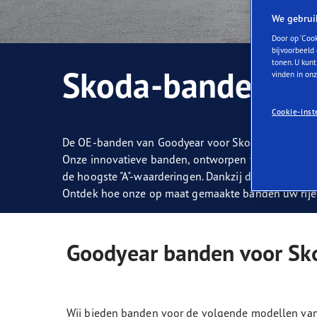
Zorg dragen voor je banden
Goodyear Blimp
Ultr
We gebrui
Door op ‘Cook
bijvoorbeeld 
tonen. U kunt
Skoda-banden
vinden in on
Cookie-inst
De OE-banden van Goodyear voor Skoda bieden super
Onze innovatieve banden, ontworpen voor modellen
de hoogste "A"-waarderingen. Dankzij de langdurig
Ontdek hoe onze op maat gemaakte banden uw rijerva
Goodyear banden voor Sk
Wij bieden banden voor de volgende modellen van