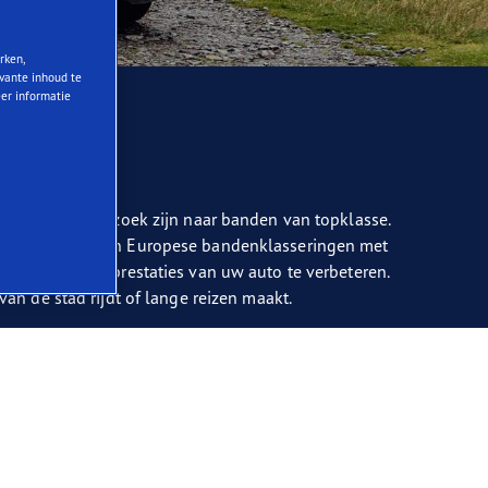
rken,
evante inhoud te
eer informatie
enaren die op zoek zijn naar banden van topklasse.
toonaangevend in Europese bandenklasseringen met
worpen om de prestaties van uw auto te verbeteren.
n de stad rijdt of lange reizen maakt.