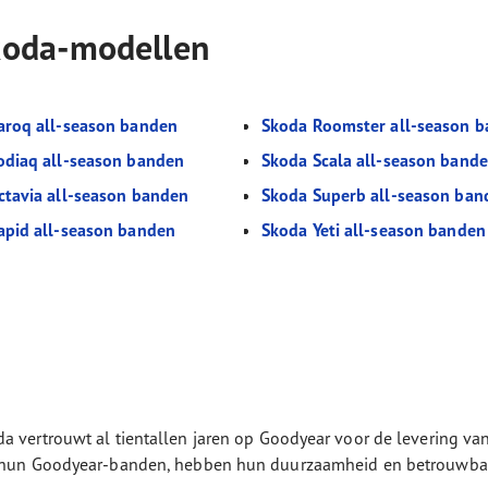
koda-modellen
aroq all-season banden
Skoda Roomster all-season 
odiaq all-season banden
Skoda Scala all-season band
ctavia all-season banden
Skoda Superb all-season ban
apid all-season banden
Skoda Yeti all-season banden
a vertrouwt al tientallen jaren op Goodyear voor de levering va
et hun Goodyear-banden, hebben hun duurzaamheid en betrouwba