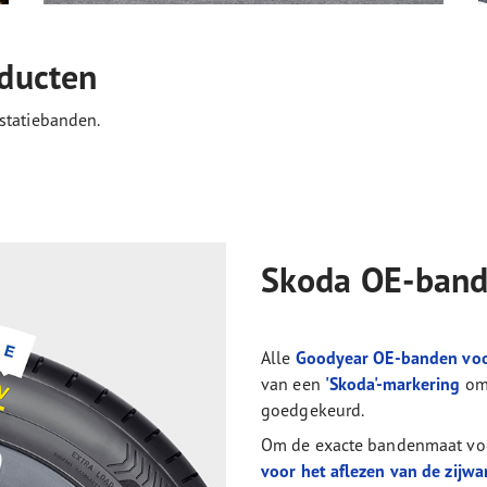
ducten
statiebanden.
Skoda OE-ban
Alle
Goodyear OE-banden vo
van een
'Skoda'-markering
om 
goedgekeurd.
Om de exacte bandenmaat voo
voor het aflezen van de zijw