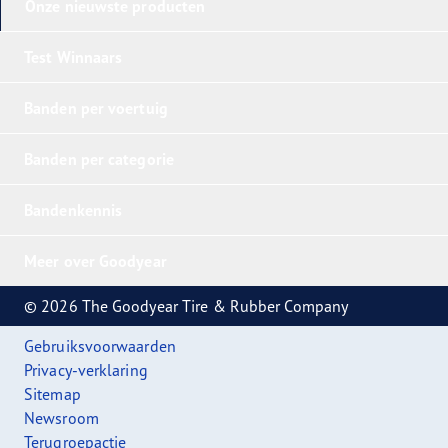
Onze nieuwste producten
Test Winnaars
Banden per voertuig
Banden per categorie
Bandenkennis
Meer over Goodyear
© 2026 The Goodyear Tire & Rubber Company
Gebruiksvoorwaarden
Privacy-verklaring
Sitemap
Newsroom
Terugroepactie