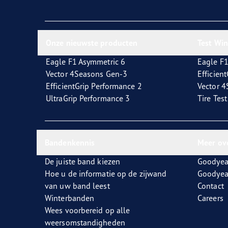
Onze nieuwste producten
Test Wi
Eagle F1 Asymmetric 6
Eagle F1
Vector 4Seasons Gen-3
Efficien
EfficientGrip Performance 2
Vector 
UltraGrip Performance 3
Tire Tes
Bandenkennis
Meer ov
De juiste band kiezen
Goodyea
Hoe u de informatie op de zijwand
Goodyea
van uw band leest
Contact
Winterbanden
Careers
Wees voorbereid op alle
weersomstandigheden