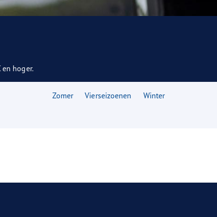
aGrip Performance 3
en hoger.
Zomer
Vierseizoenen
Winter