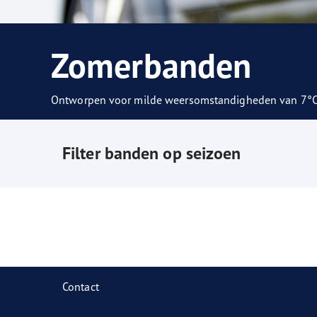
Zorg dragen voor je banden
Goodyear Blimp
Ultr
Zomerbanden
Ontworpen voor milde weersomstandigheden van 7°C 
Filter banden op seizoen
Contact