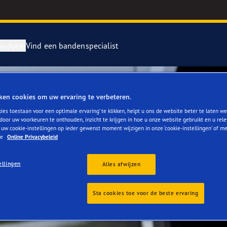
oodyear
Vind een bandenspecialist
repareren en vervangen van je banden
ientgrip Performance 2
ken cookies om uw ervaring te verbeteren.
ies toestaan voor een optimale ervaring’ te klikken, helpt u ons de website beter te laten we
rvebanden
or 4Seasons GEN-3
door uw voorkeuren te onthouden, inzicht te krijgen in hoe u onze website gebruikt en u rel
 uw cookie-instellingen op ieder gewenst moment wijzigen in onze ‘cookie-instellingen’ of m
ze
Online Privacybeleid
e F1 SuperSport
ellingen
Alles afwijzen
year RACING
Sta cookies toe voor de beste ervaring
e F1 Asymmetric 6