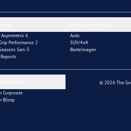
nnaars
Banden per voertuig
 Asymmetric 6
Auto
tGrip Performance 2
SUV/4x4
4Seasons Gen-3
Bestelwagen
t Reports
er Goodyear
© 2026 The Go
r Corporate
r Blimp