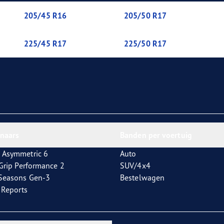
aGrip Performance 3
205/45 R16
205/50 R17
225/45 R17
225/50 R17
nnaars
Banden per voertuig
 Asymmetric 6
Auto
tGrip Performance 2
SUV/4x4
4Seasons Gen-3
Bestelwagen
t Reports