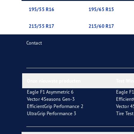
Zorg dragen voor je banden
Goodyear Blimp
Ultr
195/55 R16
195/65 R15
215/55 R17
215/60 R17
Contact
Onze nieuwste producten
Test Wi
Eagle F1 Asymmetric 6
Eagle F1
Vector 4Seasons Gen-3
Efficien
EfficientGrip Performance 2
Vector 
UltraGrip Performance 3
Tire Tes