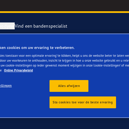
oodyear
Vind een bandenspecialist
ken cookies om uw ervaring te verbeteren.
: 245/45 R18
repareren en vervangen van je banden
ientgrip Performance 2
ies toestaan voor een optimale ervaring’ te klikken, helpt u ons de website beter te laten we
door uw voorkeuren te onthouden, inzicht te krijgen in hoe u onze website gebruikt en u rel
 uw cookie-instellingen op ieder gewenst moment wijzigen in onze ‘cookie-instellingen’ of m
rvebanden
or 4Seasons GEN-3
ze
Online Privacybeleid
ption for all-round performance with a wide variety of surfaces a
e F1 SuperSport
ellingen
Alles afwijzen
like rain, sleet, slush and even light snow.
r.
year RACING
Sta cookies toe voor de beste ervaring
e F1 Asymmetric 6