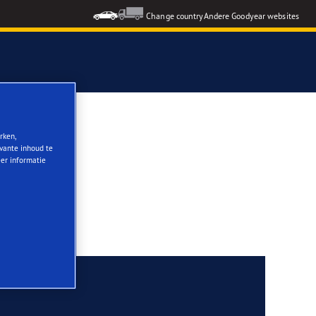
Change country
Andere Goodyear websites
rken,
evante inhoud te
eer informatie
nd conditions.