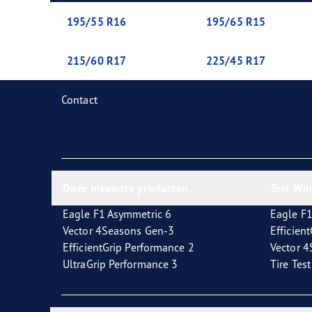
Zorg dragen voor je banden
Goodyear Blimp
Ultr
195/55 R16
195/65 R15
215/60 R17
225/45 R17
Contact
Onze nieuwste producten
Test Wi
Eagle F1 Asymmetric 6
Eagle F1
Vector 4Seasons Gen-3
Efficien
EfficientGrip Performance 2
Vector 
UltraGrip Performance 3
Tire Tes