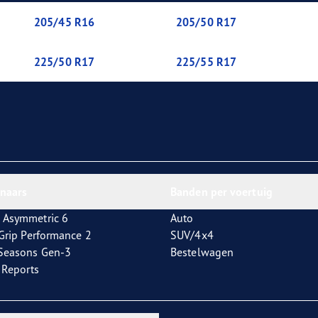
aGrip Performance 3
205/45 R16
205/50 R17
225/50 R17
225/55 R17
nnaars
Banden per voertuig
 Asymmetric 6
Auto
tGrip Performance 2
SUV/4x4
4Seasons Gen-3
Bestelwagen
t Reports