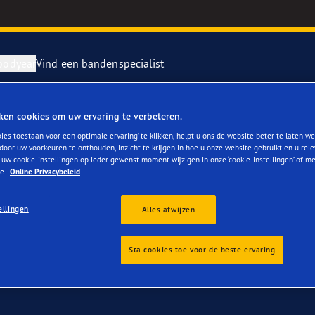
oodyear
Vind een bandenspecialist
ken cookies om uw ervaring te verbeteren.
: 215/55 R17
repareren en vervangen van je banden
ientgrip Performance 2
ies toestaan voor een optimale ervaring’ te klikken, helpt u ons de website beter te laten we
door uw voorkeuren te onthouden, inzicht te krijgen in hoe u onze website gebruikt en u rel
 uw cookie-instellingen op ieder gewenst moment wijzigen in onze ‘cookie-instellingen’ of m
rvebanden
or 4Seasons GEN-3
ze
Online Privacybeleid
ption for all-round performance with a wide variety of surfaces a
e F1 SuperSport
ellingen
Alles afwijzen
like rain, sleet, slush and even light snow.
r.
year RACING
Sta cookies toe voor de beste ervaring
e F1 Asymmetric 6