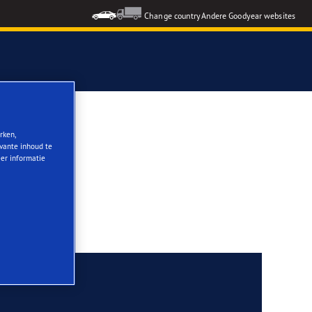
Change country
Andere Goodyear websites
rken,
evante inhoud te
eer informatie
nd conditions.