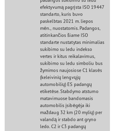
efektyvumą pagrįsta ISO 19447
standarto, kuris buvo
paskelbtas 2021 m. liepos
mėn., nuostatomis. Padangos,
atitinkančios šiame ISO
standarte nustatytas minimalias
sukibimo su ledu indekso
vertes ir kitus reikalavimus,
sukibimo su ledu simboliu bus
žymimos naujosiose C1 klasės
(keleivinių lengvųjų
automobilių) ES padangų
etiketėse. Stabdymo atstumo
matavimuose bandomasis
automobilis įsibėgėja iki
maždaug 32 km (20 mylių) per
valandą ir stabdo ant gryno
ledo. C2 ir C3 padangų