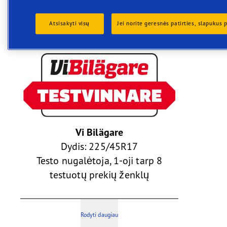
aukštą kokybę ir suteikiame jums galimybę
mėgautis geresniu važiavimu.
Atsisakyti visų
Jei norite geresnės patirties, slapukus p
Vi Bilägare
Dydis: 225/45R17
Testo nugalėtoja, 1-oji tarp 8
testuotų prekių ženklų
Rodyti daugiau