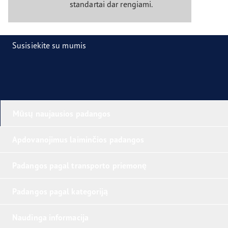
standartai dar rengiami.
Susisiekite su mumis
Mūsų naujausios padangos
Apdovanojimus laiminčios padangos
Padangos pagal transporto priemonę
Padangos pagal kategoriją
Naudinga informacija