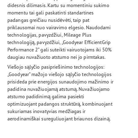
didesnis dilimasis. Kartu su momentiniu sukimo
momentu tai gali paskatinti standartines
padangas greičiau nusidėvėti, taip pat
priklausomai nuo vairavimo elgesio. Naudodami
technologijas, pavyzdžiui, Mileage Plus
technologiją, pavyzdžiui, „Goodyear EfficientGrip
Performance 2“ gali suteikti vairuotojams iki 50%
daugiau nuvažiuoto atstumo nei jo pirmtakas.
Viešojo sąlyčio pasipriešinimo technologijos:
„Goodyear“ mažojo viešojo sąlyčio technologijos
prisideda prie energijos sunaudojimo mažinimo ir
padidina nuvažiuojamą atstumą. Nuvažiuojamo
atstumo padidinimą galima pasiekti
optimizuojant padangos struktūrą, kombinuojant
sukuriamas inovatyvias medžiagas ir
aerodinamiškai sureguliuojant briaunos dizainą.