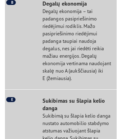
B
Degalų ekonomija
Degalų ekonomija – tai
padangos pasipriešinimo
riedėjimui rodiklis. Mažo
pasipriešinimo riedėjimui
padanga taupiai naudoja
degalus, nes jai riedėti reikia
mažiau energijos. Degalų
ekonomija vertinama naudojant
skalę nuo A (aukščiausia) iki
E (žemiausia).
E
Sukibimas su šlapia kelio
danga
Sukibimą su šlapia kelio danga
nustato automobilio stabdymo
atstumas važiuojant šlapia
kelio danga. Sukibimas su