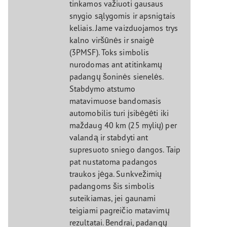
tinkamos važiuoti gausaus
snygio sąlygomis ir apsnigtais
keliais. Jame vaizduojamos trys
kalno viršūnės ir snaigė
(3PMSF). Toks simbolis
nurodomas ant atitinkamų
padangų šoninės sienelės.
Stabdymo atstumo
matavimuose bandomasis
automobilis turi įsibėgėti iki
maždaug 40 km (25 mylių) per
valandą ir stabdyti ant
supresuoto sniego dangos. Taip
pat nustatoma padangos
traukos jėga. Sunkvežimių
padangoms šis simbolis
suteikiamas, jei gaunami
teigiami pagreičio matavimų
rezultatai. Bendrai, padangų