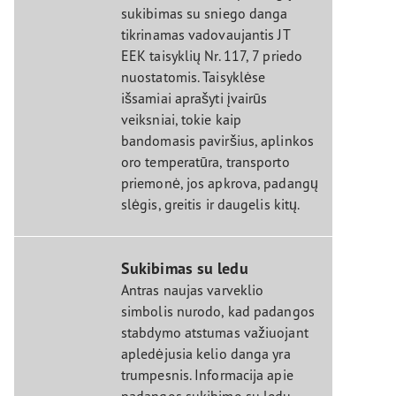
sukibimas su sniego danga
tikrinamas vadovaujantis JT
EEK taisyklių Nr. 117, 7 priedo
nuostatomis. Taisyklėse
išsamiai aprašyti įvairūs
veiksniai, tokie kaip
bandomasis paviršius, aplinkos
oro temperatūra, transporto
priemonė, jos apkrova, padangų
slėgis, greitis ir daugelis kitų.
Sukibimas su ledu
Antras naujas varveklio
simbolis nurodo, kad padangos
stabdymo atstumas važiuojant
apledėjusia kelio danga yra
trumpesnis. Informacija apie
padangos sukibimo su ledu