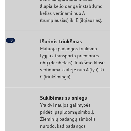
šlapia kelio danga ir stabdymo
kelias vertinami nuo A
(trumpiausias) iki E (ilgiausias).
B
Išorinis triukšmas
Matuoja padangos triukšmo
lygį už transporto priemonės
ribų (decibelais). Triukšmo klasė
vertinama skalėje nuo A (tyli) iki
C (triukšminga).
Sukibimas su sniegu
Yra dvi naujos galimybės
pridėti papildomą simbolį.
Žieminių padangų simbolis
nurodo, kad padangos