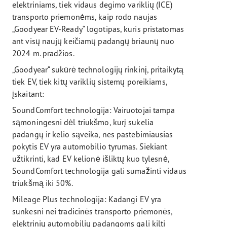
elektriniams, tiek vidaus degimo variklių (ICE)
transporto priemonėms, kaip rodo naujas
„Goodyear EV-Ready“ logotipas, kuris pristatomas
ant visų naujų keičiamų padangų briaunų nuo
2024 m. pradžios.
„Goodyear“ sukūrė technologijų rinkinį, pritaikytą
tiek EV, tiek kitų variklių sistemų poreikiams,
įskaitant:
SoundComfort technologija: Vairuotojai tampa
sąmoningesni dėl triukšmo, kurį sukelia
padangų ir kelio sąveika, nes pastebimiausias
pokytis EV yra automobilio tyrumas. Siekiant
užtikrinti, kad EV kelionė išliktų kuo tylesnė,
SoundComfort technologija gali sumažinti vidaus
triukšmą iki 50%.
Mileage Plus technologija: Kadangi EV yra
sunkesni nei tradicinės transporto priemonės,
elektrinių automobilių padangoms gali kilti