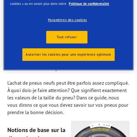
été 245/40/R18 se montrent extrêmement fiables sur les
cookies » ou en savoir plus dans notre
Politique de confidentialité
routes sinueuses, notamment grâce à leur bonne
maniabilité et leur excellente adhérence au sol.
Paramètres des cookies
Sur le plan visuel, nos pneus feront également des
heureux. En effet, leur diamètre de 18 pouces ne passe
Tout refuser
pas inaperçu et confère à chaque modèle de véhicule un
look très sportif.
Autoriser les cookies pour une expérience optimale
Guide d'achat des pneus
L'achat de pneus neufs peut être parfois assez compliqué.
À quoi dois-je faire attention? Que signifient exactement
les valeurs de la taille du pneu? Dans ce guide, nous
vous dirons ce que vous devez savoir sur vos pneus pour
prendre la bonne décision.
Notions de base sur la