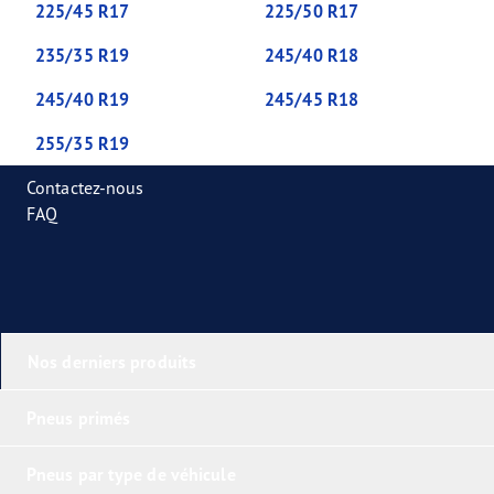
225/45 R17
225/50 R17
235/35 R19
245/40 R18
245/40 R19
245/45 R18
255/35 R19
Contactez-nous
FAQ
Nos derniers produits
Pneus primés
Pneus par type de véhicule