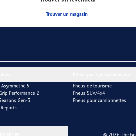
Trouver un magasin
rimés
Pneus par type de véhicule
 Asymmetric 6
Pneus de tourisme
tGrip Performance 2
Pneus SUV/4x4
4Seasons Gen-3
Pneus pour camionnettes
t Reports
entreprise
© 2026 The Go