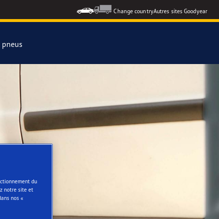
Change country
Autres sites Goodyear
s pneus
formance 3
e
ar Eagle
onctionnement du
 notre site et
dans nos «