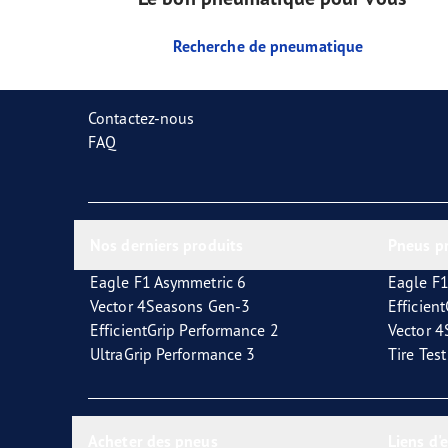
Recherche de pneumatique
Contactez-nous
FAQ
Nos derniers produits
Pneus p
Eagle F1 Asymmetric 6
Eagle F1
Vector 4Seasons Gen-3
Efficien
EfficientGrip Performance 2
Vector 
UltraGrip Performance 3
Tire Tes
Acheter des pneus
Liens d'