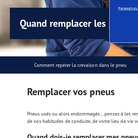
Prendre soin de vos pneus
Les conseils de Goodyear
Vect
Paramètres
Quand remplacer les pneus
Comment repérer la crevaison dans le pneu
Remplacer vos pneus
Pneus usés ou alors endommagés… pensez à les rempl
de vos habitudes de conduite, de votre lieu de vie ou
Quand dois-je remplacer mes pneu