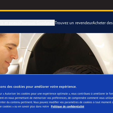
ls et pneus
Pourquoi Goodyear?
Trouvez un revendeur
Acheter de
rer et changer vos pneus
year Blimp
UltraGrip Per
montagne
year RACING
Pneus par typ
e F1 SuperSport
Pneus Goodye
ientgrip Performance 2
sons des cookies pour améliorer votre expérience.
ur « Autoriser les cookies pour une expérience optimale », vous contribuez à améliorer le f
ent en nous permettant de mémoriser vos préférences, de comprendre comment vous utilisez
e F1 Asymmetric 6
enter du contenu pertinent. Vous pouvez modifier vos paramètres de cookies à tout moment 
e cookies » ou en savoir plus dans notre
Politique de confidentialité