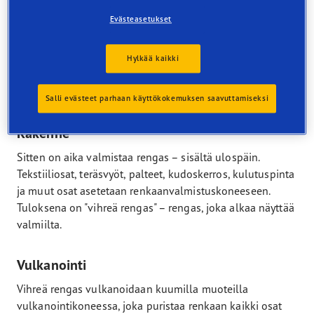
Evästeasetukset
Valssaus
Jäähtynyt kumi leikataan suikaleiksi, jotka muodostavat
Hylkää kaikki
renkaan perusrakenteen. Valssausvaiheen jälkeen muut
renkaan elementit valmistellaan. Osa niistä päällystetään
tällöin toisentyyppisellä kumilla.
Salli evästeet parhaan käyttökokemuksen saavuttamiseksi
Rakenne
Sitten on aika valmistaa rengas – sisältä ulospäin.
Tekstiiliosat, teräsvyöt, palteet, kudoskerros, kulutuspinta
ja muut osat asetetaan renkaanvalmistuskoneeseen.
Tuloksena on "vihreä rengas" – rengas, joka alkaa näyttää
valmiilta.
Vulkanointi
Vihreä rengas vulkanoidaan kuumilla muoteilla
vulkanointikoneessa, joka puristaa renkaan kaikki osat