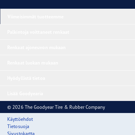
Viimeisimmät tuotteemme
Palkintoja voittaneet renkaat
Renkaat ajoneuvon mukaan
Renkaat luokan mukaan
Hyödyllistä tietoa
Lisää Goodyearia
© 2026 The Goodyear Tire & Rubber Company
Käyttöehdot
Tietosuoja
Sivustokartta