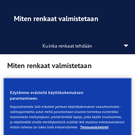
Miten renkaat valmistetaan
Kuinka renkaat tehdään
Miten renkaat valmistetaan
Valmistusprosessi:
Käytämme evästeitä käyttökokemuksesi
Seos
parantamiseen.
Napsauttamalla Salli evästeet parhaan käyttökokemuksen saavuttamiseksi -
Renkaan kumi sisältää 30 erilaista kumia, täyteainetta ja
valintapainiketta autat meitä parantamaan sivuston toimintaa esimerkiksi
muuta ainesosaa. Ainekset sekoitetaan valtavissa
muistamalla mieltymyksesi, ymmärtämällä tapoja, joilla käytät sivustoamme,
sekoittimissa, ja niistä tulee mustaa, kumimaista seosta,
ja näyttämällä sinulle merkityksellistä sisältöä. Voit muuttaa evästeasetuksiasi
milloin tahansa tai lukea lisää evästeistämme:
Tietosuojakäytäntö
joka lähetetään sitten valssattavaksi.