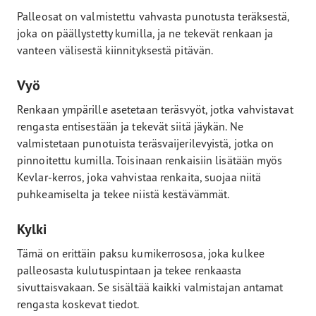
Palleosat on valmistettu vahvasta punotusta teräksestä,
joka on päällystetty kumilla, ja ne tekevät renkaan ja
vanteen välisestä kiinnityksestä pitävän.
Vyö
Renkaan ympärille asetetaan teräsvyöt, jotka vahvistavat
rengasta entisestään ja tekevät siitä jäykän. Ne
valmistetaan punotuista teräsvaijerilevyistä, jotka on
pinnoitettu kumilla. Toisinaan renkaisiin lisätään myös
Kevlar-kerros, joka vahvistaa renkaita, suojaa niitä
puhkeamiselta ja tekee niistä kestävämmät.
Kylki
Tämä on erittäin paksu kumikerrososa, joka kulkee
palleosasta kulutuspintaan ja tekee renkaasta
sivuttaisvakaan. Se sisältää kaikki valmistajan antamat
rengasta koskevat tiedot.