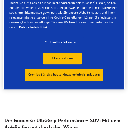
Indem Sie auf „Cookies für das beste Nutzererlebnis zulassen“ klicken, helfen
Sie uns, die Website zu verbessern, beispielsweise indem wir Ihre Präferenzen
speichern, Erkenntnisse gewinnen, wie Sie unsere Website nutzen, und Ihnen
relevante Inhalte anzeigen. Ihre Cookie-Einstellungen können Sie jederzeit in
unseren „Cookie-Einstellungen“ ändern. Weitere Informationen erhalten Sie
unter
Datenschutzrichtlinie
Cookie-Einstellungen
Alle ablehnen
Cookies für das beste Nutzererlebnis zulassen
Der Goodyear UltraGrip Performance+ SUV: Mit dem
4x4-Reifen gut durch den Winter