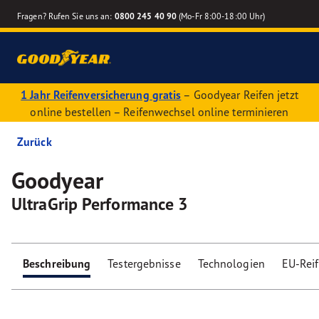
Fragen? Rufen Sie uns an:
0800 245 40 90
(Mo-Fr 8:00-18:00 Uhr)
1 Jahr Reifenversicherung gratis
– Goodyear Reifen jetzt
online bestellen – Reifenwechsel online terminieren
Zurück
Goodyear
UltraGrip Performance 3
Beschreibung
Testergebnisse
Technologien
EU-Rei