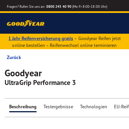
Fragen? Rufen Sie uns an:
0800 245 40 90
(Mo-Fr 8:00-18:00 Uhr)
1 Jahr Reifenversicherung gratis
– Goodyear Reifen jetzt
online bestellen – Reifenwechsel online terminieren
Zurück
Goodyear
UltraGrip Performance 3
Beschreibung
Testergebnisse
Technologien
EU-Rei