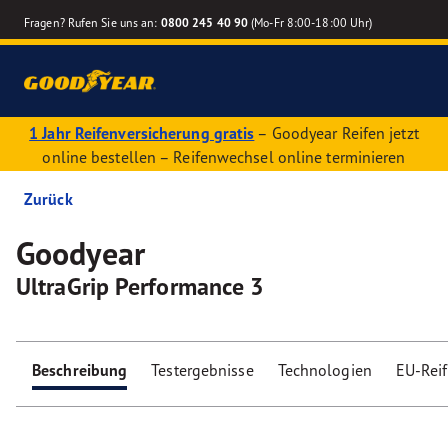
Fragen? Rufen Sie uns an:
0800 245 40 90
(Mo-Fr 8:00-18:00 Uhr)
1 Jahr Reifenversicherung gratis
– Goodyear Reifen jetzt
online bestellen – Reifenwechsel online terminieren
Zurück
Goodyear
UltraGrip Performance 3
Beschreibung
Testergebnisse
Technologien
EU-Rei