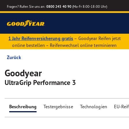
Fragen? Rufen Sie uns an:
0800 245 40 90
(Mo-Fr 8:00-18:00 Uhr)
1 Jahr Reifenversicherung gratis
– Goodyear Reifen jetzt
online bestellen – Reifenwechsel online terminieren
Zurück
Goodyear
UltraGrip Performance 3
Beschreibung
Testergebnisse
Technologien
EU-Rei