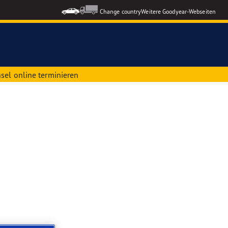
Change country
Weitere Goodyear-Webseiten
sel online terminieren
ons GEN-3
formance 3
le Reifen
nzeigen