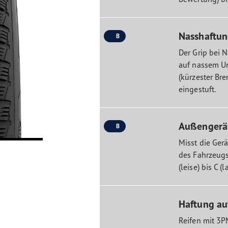
Nasshaftu
B
Der Grip bei 
auf nassem Un
(kürzester Br
eingestuft.
Außengerä
B
Misst die Ger
des Fahrzeugs
(leise) bis C (
Haftung au
Reifen mit 3