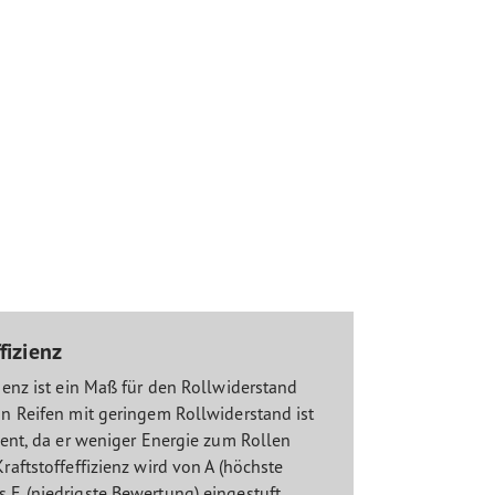
fizienz
zienz ist ein Maß für den Rollwiderstand
Ein Reifen mit geringem Rollwiderstand ist
zient, da er weniger Energie zum Rollen
Kraftstoffeffizienz wird von A (höchste
s E (niedrigste Bewertung) eingestuft.