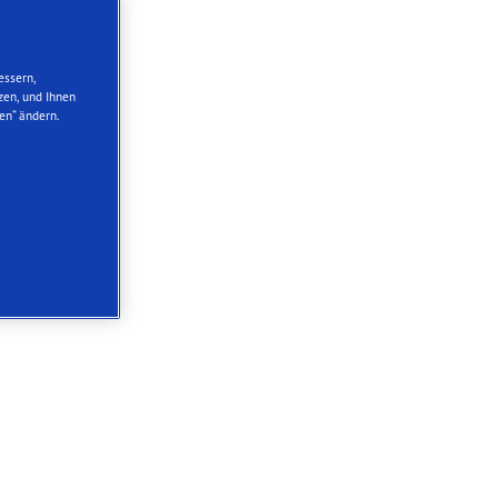
essern,
zen, und Ihnen
en“ ändern.