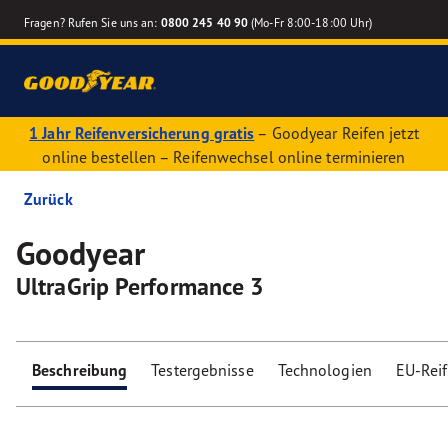
Fragen? Rufen Sie uns an:
0800 245 40 90
(Mo-Fr 8:00-18:00 Uhr)
1 Jahr Reifenversicherung gratis
– Goodyear Reifen jetzt
online bestellen – Reifenwechsel online terminieren
Zurück
Goodyear
UltraGrip Performance 3
Beschreibung
Testergebnisse
Technologien
EU-Rei