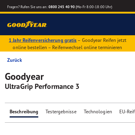
Fragen? Rufen Sie uns an:
0800 245 40 90
(Mo-Fr 8:00-18:00 Uhr)
1 Jahr Reifenversicherung gratis
– Goodyear Reifen jetzt
online bestellen – Reifenwechsel online terminieren
Zurück
Goodyear
UltraGrip Performance 3
Beschreibung
Testergebnisse
Technologien
EU-Rei