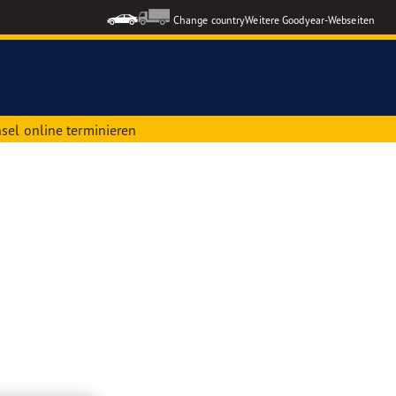
Change country
Weitere Goodyear-Webseiten
sel online terminieren
ons GEN-3
formance 3
le Reifen
nzeigen