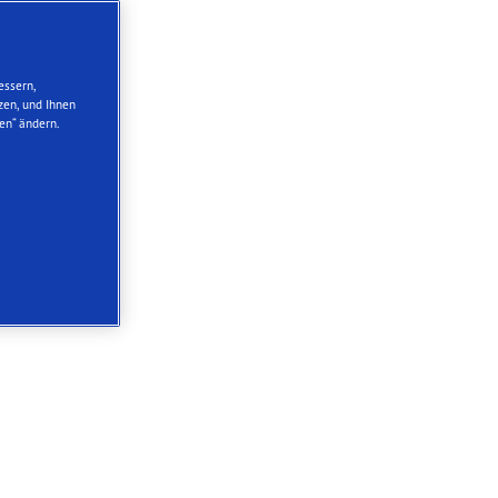
essern,
zen, und Ihnen
en“ ändern.