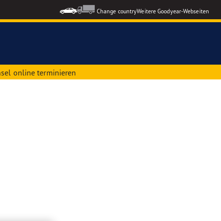
Change country
Weitere Goodyear-Webseiten
sel online terminieren
ons GEN-3
formance 3
le Reifen
nzeigen