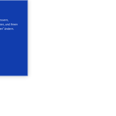
essern,
zen, und Ihnen
en“ ändern.