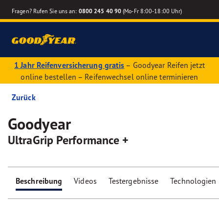
Fragen? Rufen Sie uns an:
0800 245 40 90
(Mo-Fr 8:00-18:00 Uhr)
1 Jahr Reifenversicherung gratis
– Goodyear Reifen jetzt
online bestellen – Reifenwechsel online terminieren
Zurück
Goodyear
UltraGrip Performance +
Beschreibung
Videos
Testergebnisse
Technologien