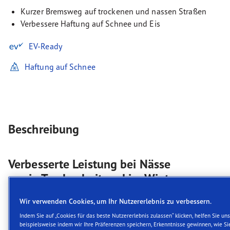
Kurzer Bremsweg auf trockenen und nassen Straßen
Verbessere Haftung auf Schnee und Eis
EV-Ready
Haftung auf Schnee
Beschreibung
Verbesserte Leistung bei Nässe
sowie Trockenheit und im Winter
Goodyear UltraGrip Performance+ steht für
Wir verwenden Cookies, um Ihr Nutzererlebnis zu verbessern.
hervorragende Bremsleistung und exzellenten Grip
Indem Sie auf „Cookies für das beste Nutzererlebnis zulassen“ klicken, helfen Sie uns
- für alle, die Höchstleistung unter allen
beispielsweise indem wir Ihre Präferenzen speichern, Erkenntnisse gewinnen, wie Si