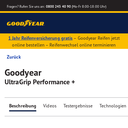
Fragen? Rufen Sie uns an:
0800 245 40 90
(Mo-Fr 8:00-18:00 Uhr)
1 Jahr Reifenversicherung gratis
– Goodyear Reifen jetzt
online bestellen – Reifenwechsel online terminieren
Zurück
Goodyear
UltraGrip Performance +
Beschreibung
Videos
Testergebnisse
Technologien