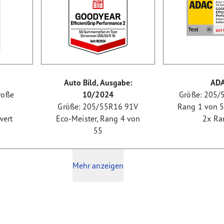
s
Auto Bild, Ausgabe:
AD
roße
10/2024
Größe: 205/
s
Größe: 205/55R16 91V
Rang 1 von 50
wert
Eco-Meister, Rang 4 von
2x Ra
55
Mehr anzeigen