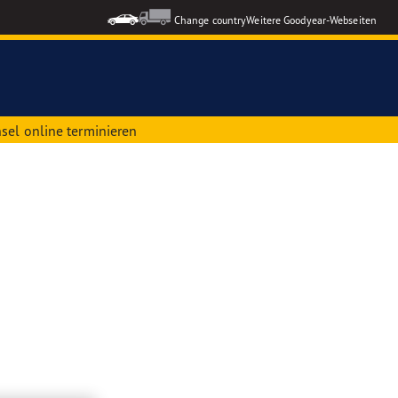
Change country
Weitere Goodyear-Webseiten
sel online terminieren
ons GEN-3
formance 3
le Reifen
nzeigen