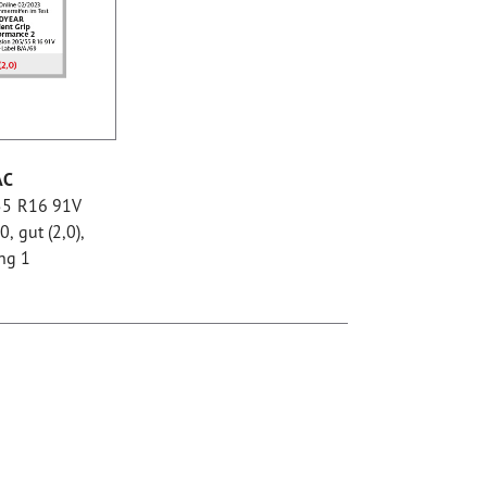
AC
55 R16 91V
, gut (2,0),
ng 1