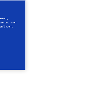
essern,
zen, und Ihnen
en“ ändern.