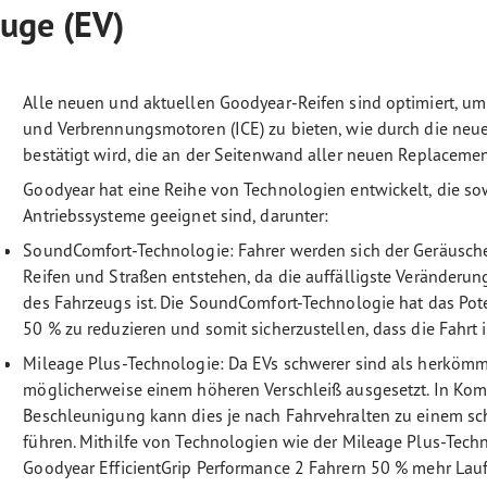
euge (EV)
Alle neuen und aktuellen Goodyear-Reifen sind optimiert, um
und Verbrennungsmotoren (ICE) zu bieten, wie durch die ne
bestätigt wird, die an der Seitenwand aller neuen Replaceme
Goodyear hat eine Reihe von Technologien entwickelt, die sow
Antriebssysteme geeignet sind, darunter:
SoundComfort-Technologie: Fahrer werden sich der Geräusche 
Reifen und Straßen entstehen, da die auffälligste Veränderu
des Fahrzeugs ist. Die SoundComfort-Technologie hat das Pot
50 % zu reduzieren und somit sicherzustellen, dass die Fahrt 
Mileage Plus-Technologie: Da EVs schwerer sind als herkömml
möglicherweise einem höheren Verschleiß ausgesetzt. In Kom
Beschleunigung kann dies je nach Fahrvehralten zu einem sc
führen. Mithilfe von Technologien wie der Mileage Plus-Techn
Goodyear EfficientGrip Performance 2 Fahrern 50 % mehr Lauf