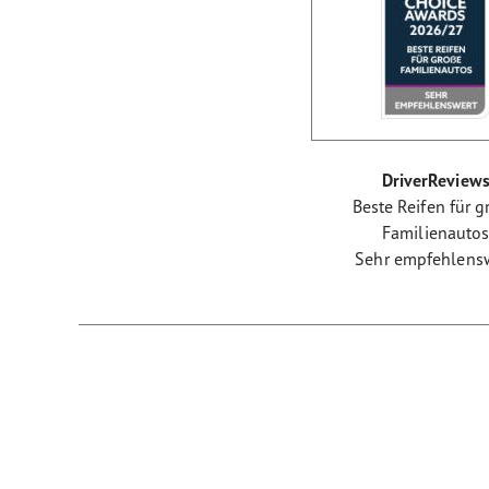
DriverReview
Beste Reifen für g
Familienauto
Sehr empfehlens