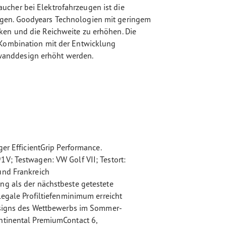
ucher bei Elektrofahrzeugen ist die
ugen. Goodyears Technologien mit geringem
ken und die Reichweite zu erhöhen. Die
 Kombination mit der Entwicklung
wanddesign erhöht werden.
ger EfficientGrip Performance.
V; Testwagen: VW Golf VII; Testort:
und Frankreich
ng als der nächstbeste getestete
legale Profiltiefenminimum erreicht
Designs des Wettbewerbs im Sommer-
ntinental PremiumContact 6,