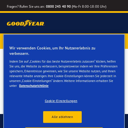
Fragen? Rufen Sie uns an:
0800 245 40 90
(Mo-Fr 8:00-18:00 Uhr)
1 Jahr Reifenversicherung gratis
– Goodyear Reifen jetzt
online bestellen – Reifenwechsel online terminieren
Wir verwenden Cookies, um Ihr Nutzererlebnis zu
verbessern.
Ganzjahresreifen für Ihren
Indem Sie auf „Cookies für das beste Nutzererlebnis zulassen“ klicken, helfen
Sie uns, die Website zu verbessern, beispielsweise indem wir Ihre Präferenzen
VW Taigo
speichern, Erkenntnisse gewinnen, wie Sie unsere Website nutzen, und Ihnen
relevante Inhalte anzeigen. Ihre Cookie-Einstellungen können Sie jederzeit in
unseren „Cookie-Einstellungen“ ändern. Weitere Informationen erhalten Sie
unter
Datenschutzrichtlinie
Cookie-Einstellungen
Alle ablehnen
Kontaktieren Sie uns
FAQ