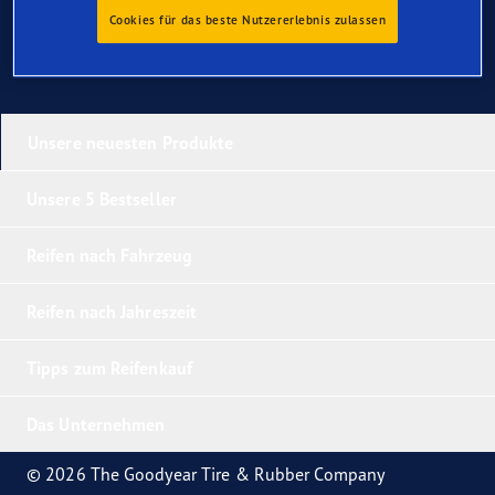
Cookies für das beste Nutzererlebnis zulassen
Unsere neuesten Produkte
Unsere 5 Bestseller
Reifen nach Fahrzeug
Reifen nach Jahreszeit
Tipps zum Reifenkauf
Das Unternehmen
© 2026 The Goodyear Tire & Rubber Company