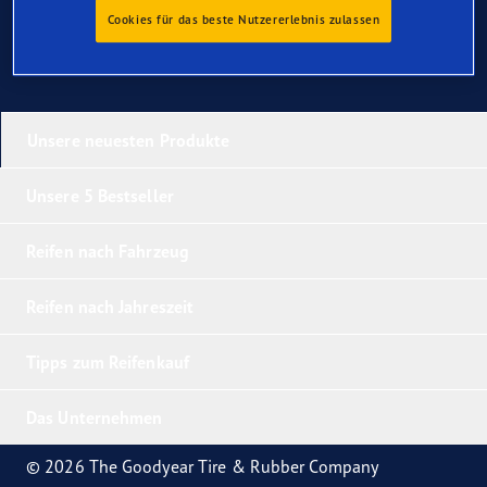
Cookies für das beste Nutzererlebnis zulassen
Unsere neuesten Produkte
Unsere 5 Bestseller
Reifen nach Fahrzeug
Reifen nach Jahreszeit
Tipps zum Reifenkauf
Das Unternehmen
© 2026 The Goodyear Tire & Rubber Company