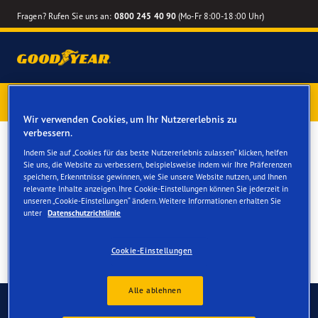
Fragen? Rufen Sie uns an:
0800 245 40 90
(Mo-Fr 8:00-18:00 Uhr)
1 Jahr Reifenversicherung gratis
– Goodyear Reifen jetzt
online bestellen – Reifenwechsel online terminieren
Wir verwenden Cookies, um Ihr Nutzererlebnis zu
verbessern.
Winterreifen für Ihren Tesla
Indem Sie auf „Cookies für das beste Nutzererlebnis zulassen“ klicken, helfen
Sie uns, die Website zu verbessern, beispielsweise indem wir Ihre Präferenzen
Model X
speichern, Erkenntnisse gewinnen, wie Sie unsere Website nutzen, und Ihnen
relevante Inhalte anzeigen. Ihre Cookie-Einstellungen können Sie jederzeit in
unseren „Cookie-Einstellungen“ ändern. Weitere Informationen erhalten Sie
unter
Datenschutzrichtlinie
Cookie-Einstellungen
Alle ablehnen
Kontaktieren Sie uns
FAQ