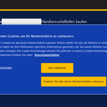
e
Wissen
Warum Goodyear
Händlersuche
Reifen kaufen
rung gratis
– Goodyear Reifen jetzt online bestellen – Reifenwech
den Cookies, um Ihr Nutzererlebnis zu verbessern.
ichtige Reifenpflege
year erforscht Schnee
Vector 4Seas
 „Cookies für das beste Nutzererlebnis zulassen“ klicken, helfen Sie uns, die Website zu verb
se indem wir Ihre Präferenzen speichern, Erkenntnisse gewinnen, wie Sie unsere Website nut
 Ihren Tesla Model 3
alte anzeigen. Ihre Cookie-Einstellungen können Sie jederzeit in unseren „Cookie-Einstellung
parieren Sie einen Platten
year-Blimp
UltraGrip Per
rmationen erhalten Sie unter
Datenschutzrichtlinie
tellungen
year RACING
Goodyear Eag
Alle ablehnen
e F1 SuperSport-Reihe
Alle Reifen a
Cookies für das beste Nutzererlebnis zulassen
ientGrip Performance 2