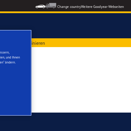
Change country
Weitere Goodyear-Webseiten
sel online terminieren
ons GEN-3
essern,
zen, und Ihnen
en“ ändern.
formance 3
le Reifen
nzeigen