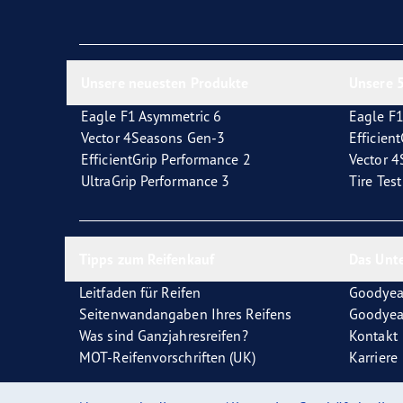
Reifen-Glossar
Welcher Reifentyp sind Sie?
Eagl
Unsere neuesten Produkte
Unsere 5
Eagle F1 Asymmetric 6
Eagle F1
Vector 4Seasons Gen-3
Efficien
EfficientGrip Performance 2
Vector 
UltraGrip Performance 3
Tire Tes
Tipps zum Reifenkauf
Das Unt
Leitfaden für Reifen
Goodyea
Seitenwandangaben Ihres Reifens
Goodyea
Was sind Ganzjahresreifen?
Kontakt
MOT-Reifenvorschriften (UK)
Karriere