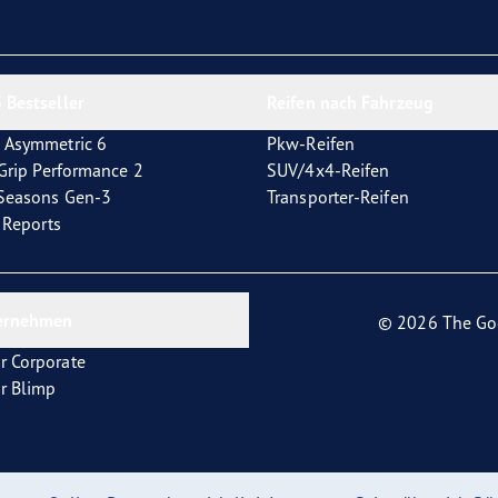
e F1 Asymmetric 6
 Bestseller
Reifen nach Fahrzeug
 Asymmetric 6
Pkw-Reifen
tGrip Performance 2
SUV/4x4-Reifen
4Seasons Gen-3
Transporter-Reifen
t Reports
ernehmen
© 2026 The Go
r Corporate
r Blimp