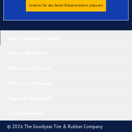
Cookies für das beste Nutzererlebnis zulassen
Unsere neuesten Produkte
Unsere 5 Bestseller
Reifen nach Fahrzeug
Reifen nach Jahreszeit
Tipps zum Reifenkauf
Das Unternehmen
© 2026 The Goodyear Tire & Rubber Company