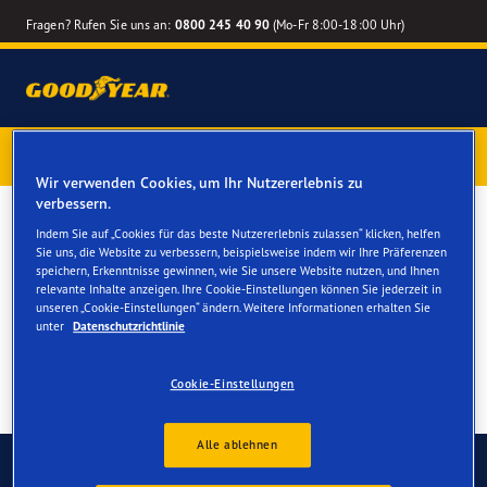
Fragen? Rufen Sie uns an:
0800 245 40 90
(Mo-Fr 8:00-18:00 Uhr)
1 Jahr Reifenversicherung gratis
– Goodyear Reifen jetzt
online bestellen – Reifenwechsel online terminieren
Wir verwenden Cookies, um Ihr Nutzererlebnis zu
verbessern.
Winterreifen für Ihren
Indem Sie auf „Cookies für das beste Nutzererlebnis zulassen“ klicken, helfen
Sie uns, die Website zu verbessern, beispielsweise indem wir Ihre Präferenzen
Renault Captur
speichern, Erkenntnisse gewinnen, wie Sie unsere Website nutzen, und Ihnen
relevante Inhalte anzeigen. Ihre Cookie-Einstellungen können Sie jederzeit in
unseren „Cookie-Einstellungen“ ändern. Weitere Informationen erhalten Sie
unter
Datenschutzrichtlinie
Cookie-Einstellungen
Alle ablehnen
Kontaktieren Sie uns
FAQ