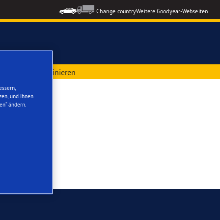
Change country
Weitere Goodyear-Webseiten
sel online terminieren
ons GEN-3
essern,
zen, und Ihnen
en“ ändern.
formance 3
le Reifen
nzeigen