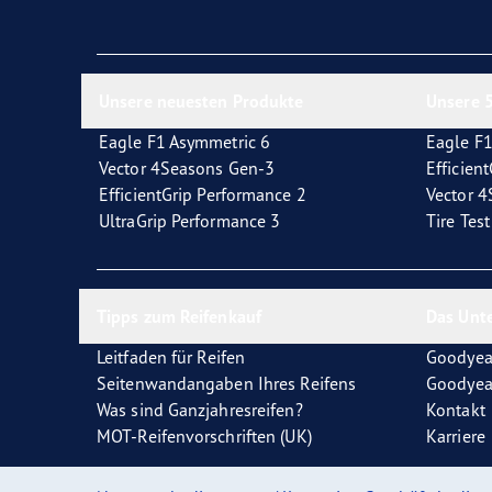
Reifen-Glossar
Welcher Reifentyp sind Sie?
Eagl
Unsere neuesten Produkte
Unsere 5
Eagle F1 Asymmetric 6
Eagle F1
Vector 4Seasons Gen-3
Efficien
EfficientGrip Performance 2
Vector 
UltraGrip Performance 3
Tire Tes
Tipps zum Reifenkauf
Das Unt
Leitfaden für Reifen
Goodyea
Seitenwandangaben Ihres Reifens
Goodyea
Was sind Ganzjahresreifen?
Kontakt
MOT-Reifenvorschriften (UK)
Karriere