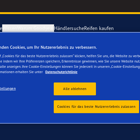
e
Wissen
Warum Goodyear
Händlersuche
Reifen kaufen
rung gratis
– Goodyear Reifen jetzt online bestellen – Reifenwech
den Cookies, um Ihr Nutzererlebnis zu verbessern.
ichtige Reifenpflege
year erforscht Schnee
Vector 4Seas
 „Cookies für das beste Nutzererlebnis zulassen“ klicken, helfen Sie uns, die Website zu verb
se indem wir Ihre Präferenzen speichern, Erkenntnisse gewinnen, wie Sie unsere Website nut
 Ihren Renault Captur
alte anzeigen. Ihre Cookie-Einstellungen können Sie jederzeit in unseren „Cookie-Einstellung
parieren Sie einen Platten
year-Blimp
UltraGrip Per
rmationen erhalten Sie unter
Datenschutzrichtlinie
tellungen
year RACING
Goodyear Eag
Alle ablehnen
e F1 SuperSport-Reihe
Alle Reifen a
Cookies für das beste Nutzererlebnis zulassen
ientGrip Performance 2