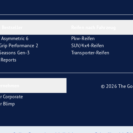
e F1 Asymmetric 6
 Bestseller
Reifen nach Fahrzeug
 Asymmetric 6
Pkw-Reifen
tGrip Performance 2
SUV/4x4-Reifen
4Seasons Gen-3
Transporter-Reifen
t Reports
ernehmen
© 2026 The Go
r Corporate
r Blimp