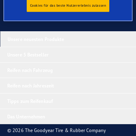
Cookies für das beste Nutzererlebnis zulassen
Unsere neuesten Produkte
Unsere 5 Bestseller
Reifen nach Fahrzeug
Reifen nach Jahreszeit
Tipps zum Reifenkauf
Das Unternehmen
© 2026 The Goodyear Tire & Rubber Company