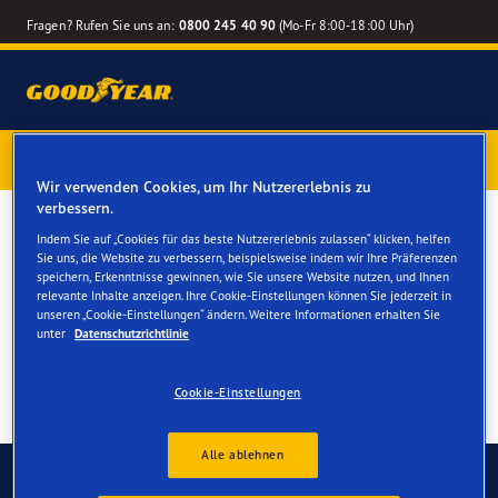
Fragen? Rufen Sie uns an:
0800 245 40 90
(Mo-Fr 8:00-18:00 Uhr)
1 Jahr Reifenversicherung gratis
– Goodyear Reifen jetzt
online bestellen – Reifenwechsel online terminieren
Wir verwenden Cookies, um Ihr Nutzererlebnis zu
verbessern.
Winterreifen für Ihren
Indem Sie auf „Cookies für das beste Nutzererlebnis zulassen“ klicken, helfen
Sie uns, die Website zu verbessern, beispielsweise indem wir Ihre Präferenzen
Peugeot 2008
speichern, Erkenntnisse gewinnen, wie Sie unsere Website nutzen, und Ihnen
relevante Inhalte anzeigen. Ihre Cookie-Einstellungen können Sie jederzeit in
unseren „Cookie-Einstellungen“ ändern. Weitere Informationen erhalten Sie
unter
Datenschutzrichtlinie
Cookie-Einstellungen
Alle ablehnen
Kontaktieren Sie uns
FAQ