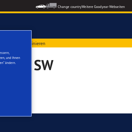
Change country
Weitere Goodyear-Webseiten
sel online terminieren
ons GEN-3
essern,
zen, und Ihnen
08/508 SW
en“ ändern.
formance 3
le Reifen
nzeigen