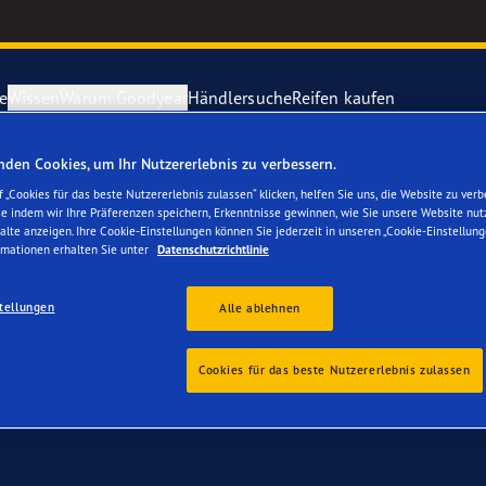
e
Wissen
Warum Goodyear
Händlersuche
Reifen kaufen
rung gratis
– Goodyear Reifen jetzt online bestellen – Reifenwech
den Cookies, um Ihr Nutzererlebnis zu verbessern.
ichtige Reifenpflege
year erforscht Schnee
Vector 4Seas
 „Cookies für das beste Nutzererlebnis zulassen“ klicken, helfen Sie uns, die Website zu verb
se indem wir Ihre Präferenzen speichern, Erkenntnisse gewinnen, wie Sie unsere Website nut
 für Ihren Peugeot 5
alte anzeigen. Ihre Cookie-Einstellungen können Sie jederzeit in unseren „Cookie-Einstellung
parieren Sie einen Platten
year-Blimp
UltraGrip Per
rmationen erhalten Sie unter
Datenschutzrichtlinie
tellungen
year RACING
Goodyear Eag
Alle ablehnen
e F1 SuperSport-Reihe
Alle Reifen a
Cookies für das beste Nutzererlebnis zulassen
ientGrip Performance 2