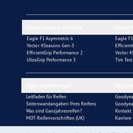
Reifen-Glossar
Welcher Reifentyp sind Sie?
Eagl
Unsere neuesten Produkte
Unsere 5
Eagle F1 Asymmetric 6
Eagle F1
Vector 4Seasons Gen-3
Efficien
EfficientGrip Performance 2
Vector 
UltraGrip Performance 3
Tire Tes
Tipps zum Reifenkauf
Das Unt
Leitfaden für Reifen
Goodyea
Seitenwandangaben Ihres Reifens
Goodyea
Was sind Ganzjahresreifen?
Kontakt
MOT-Reifenvorschriften (UK)
Karriere