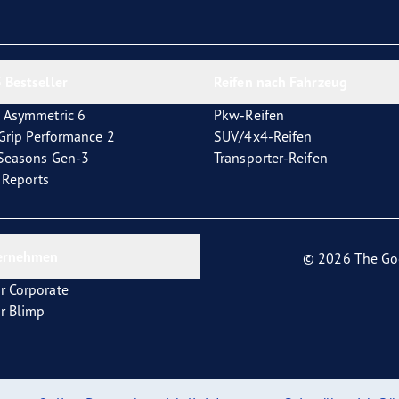
e F1 Asymmetric 6
 Bestseller
Reifen nach Fahrzeug
 Asymmetric 6
Pkw-Reifen
tGrip Performance 2
SUV/4x4-Reifen
4Seasons Gen-3
Transporter-Reifen
t Reports
ernehmen
© 2026 The Go
r Corporate
r Blimp