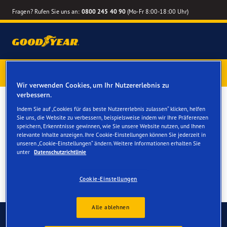
Fragen? Rufen Sie uns an:
0800 245 40 90
(Mo-Fr 8:00-18:00 Uhr)
1 Jahr Reifenversicherung gratis
– Goodyear Reifen jetzt
online bestellen – Reifenwechsel online terminieren
Wir verwenden Cookies, um Ihr Nutzererlebnis zu
verbessern.
Reifen für Ihren Mini Cooper
Indem Sie auf „Cookies für das beste Nutzererlebnis zulassen“ klicken, helfen
Sie uns, die Website zu verbessern, beispielsweise indem wir Ihre Präferenzen
S
speichern, Erkenntnisse gewinnen, wie Sie unsere Website nutzen, und Ihnen
relevante Inhalte anzeigen. Ihre Cookie-Einstellungen können Sie jederzeit in
unseren „Cookie-Einstellungen“ ändern. Weitere Informationen erhalten Sie
unter
Datenschutzrichtlinie
Cookie-Einstellungen
Alle ablehnen
Kontaktieren Sie uns
FAQ