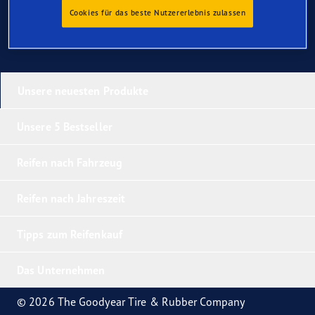
Cookies für das beste Nutzererlebnis zulassen
Unsere neuesten Produkte
Unsere 5 Bestseller
Reifen nach Fahrzeug
Reifen nach Jahreszeit
Tipps zum Reifenkauf
Das Unternehmen
© 2026 The Goodyear Tire & Rubber Company