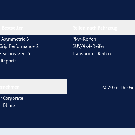
e F1 Asymmetric 6
 Bestseller
Reifen nach Fahrzeug
 Asymmetric 6
Pkw-Reifen
tGrip Performance 2
SUV/4x4-Reifen
4Seasons Gen-3
Transporter-Reifen
t Reports
ernehmen
© 2026 The Go
r Corporate
r Blimp