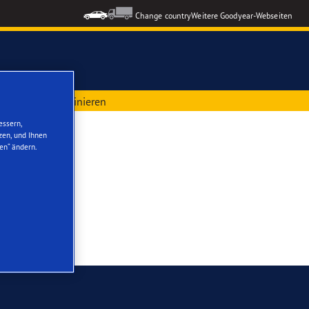
Change country
Weitere Goodyear-Webseiten
sel online terminieren
ons GEN-3
essern,
zen, und Ihnen
en“ ändern.
formance 3
le Reifen
nzeigen