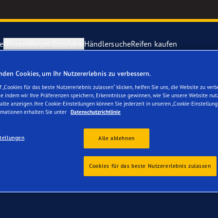
e
Wissen
Warum Goodyear
Händlersuche
Reifen kaufen
rung gratis
– Goodyear Reifen jetzt online bestellen – Reifenwech
den Cookies, um Ihr Nutzererlebnis zu verbessern.
ichtige Reifenpflege
year erforscht Schnee
Vector 4Seas
 „Cookies für das beste Nutzererlebnis zulassen“ klicken, helfen Sie uns, die Website zu verb
se indem wir Ihre Präferenzen speichern, Erkenntnisse gewinnen, wie Sie unsere Website nut
 Ihren Kia ProCeed
alte anzeigen. Ihre Cookie-Einstellungen können Sie jederzeit in unseren „Cookie-Einstellung
parieren Sie einen Platten
year-Blimp
UltraGrip Per
rmationen erhalten Sie unter
Datenschutzrichtlinie
tellungen
year RACING
Goodyear Eag
Alle ablehnen
e F1 SuperSport-Reihe
Alle Reifen a
Cookies für das beste Nutzererlebnis zulassen
ientGrip Performance 2