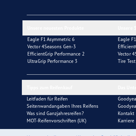
Reifen-Glossar
Welcher Reifentyp sind Sie?
Eagl
Unsere neuesten Produkte
Unsere 5
Eagle F1 Asymmetric 6
Eagle F1
Vector 4Seasons Gen-3
Efficien
EfficientGrip Performance 2
Vector 
UltraGrip Performance 3
Tire Tes
Tipps zum Reifenkauf
Das Unt
Leitfaden für Reifen
Goodyea
Seitenwandangaben Ihres Reifens
Goodyea
Was sind Ganzjahresreifen?
Kontakt
MOT-Reifenvorschriften (UK)
Karriere