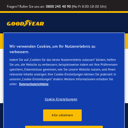
Fragen? Rufen Sie uns an:
0800 245 40 90
(Mo-Fr 8:00-18:00 Uhr)
1 Jahr Reifenversicherung gratis
– Goodyear Reifen jetzt
online bestellen – Reifenwechsel online terminieren
Wir verwenden Cookies, um Ihr Nutzererlebnis zu
verbessern.
Reifen für Ihren Ford Galaxy
Indem Sie auf „Cookies für das beste Nutzererlebnis zulassen“ klicken, helfen
Sie uns, die Website zu verbessern, beispielsweise indem wir Ihre Präferenzen
speichern, Erkenntnisse gewinnen, wie Sie unsere Website nutzen, und Ihnen
relevante Inhalte anzeigen. Ihre Cookie-Einstellungen können Sie jederzeit in
unseren „Cookie-Einstellungen“ ändern. Weitere Informationen erhalten Sie
unter
Datenschutzrichtlinie
Cookie-Einstellungen
Kontaktieren Sie uns
FAQ
Alle ablehnen