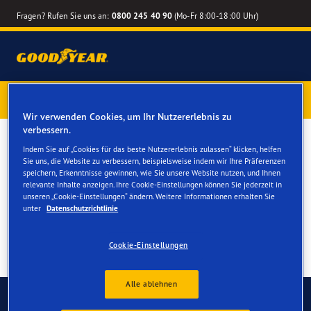
Fragen? Rufen Sie uns an:
0800 245 40 90
(Mo-Fr 8:00-18:00 Uhr)
1 Jahr Reifenversicherung gratis
– Goodyear Reifen jetzt
online bestellen – Reifenwechsel online terminieren
Wir verwenden Cookies, um Ihr Nutzererlebnis zu
verbessern.
Reifen für Ihren Citroen
Indem Sie auf „Cookies für das beste Nutzererlebnis zulassen“ klicken, helfen
Sie uns, die Website zu verbessern, beispielsweise indem wir Ihre Präferenzen
Jumper
speichern, Erkenntnisse gewinnen, wie Sie unsere Website nutzen, und Ihnen
relevante Inhalte anzeigen. Ihre Cookie-Einstellungen können Sie jederzeit in
unseren „Cookie-Einstellungen“ ändern. Weitere Informationen erhalten Sie
unter
Datenschutzrichtlinie
Cookie-Einstellungen
Alle ablehnen
Kontaktieren Sie uns
FAQ