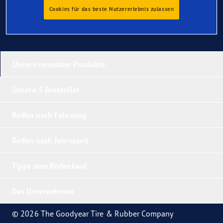
Cookies für das beste Nutzererlebnis zulassen
Unsere neuesten Produkte
Unsere 5 Bestseller
Reifen nach Fahrzeug
Reifen nach Jahreszeit
Tipps zum Reifenkauf
Das Unternehmen
© 2026 The Goodyear Tire & Rubber Company