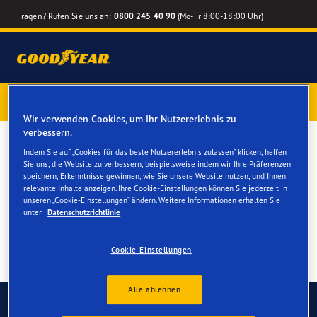
Fragen? Rufen Sie uns an:
0800 245 40 90
(Mo-Fr 8:00-18:00 Uhr)
1 Jahr Reifenversicherung gratis
– Goodyear Reifen jetzt
online bestellen – Reifenwechsel online terminieren
Wir verwenden Cookies, um Ihr Nutzererlebnis zu
verbessern.
Winterreifen für Ihren Audi
Indem Sie auf „Cookies für das beste Nutzererlebnis zulassen“ klicken, helfen
Sie uns, die Website zu verbessern, beispielsweise indem wir Ihre Präferenzen
R8
speichern, Erkenntnisse gewinnen, wie Sie unsere Website nutzen, und Ihnen
relevante Inhalte anzeigen. Ihre Cookie-Einstellungen können Sie jederzeit in
unseren „Cookie-Einstellungen“ ändern. Weitere Informationen erhalten Sie
unter
Datenschutzrichtlinie
Cookie-Einstellungen
Alle ablehnen
Kontaktieren Sie uns
FAQ