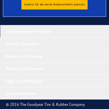
Cookies für das beste Nutzererlebnis zulassen
Unsere neuesten Produkte
Unsere 5 Bestseller
Reifen nach Fahrzeug
Reifen nach Jahreszeit
Tipps zum Reifenkauf
Das Unternehmen
© 2026 The Goodyear Tire & Rubber Company