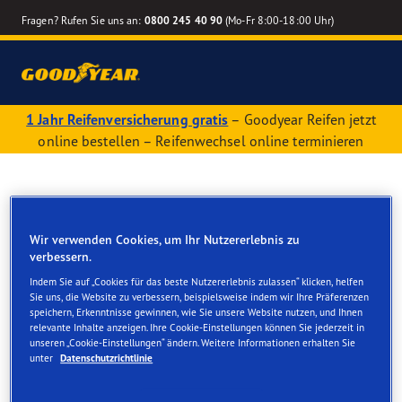
Fragen? Rufen Sie uns an:
0800 245 40 90
(Mo-Fr 8:00-18:00 Uhr)
1 Jahr Reifenversicherung gratis
– Goodyear Reifen jetzt
online bestellen – Reifenwechsel online terminieren
Liebe Kunden,
Wir verwenden Cookies, um Ihr Nutzererlebnis zu
verbessern.
Sie nutzen einen nicht mehr unterstützten
Indem Sie auf „Cookies für das beste Nutzererlebnis zulassen“ klicken, helfen
Webbrowser.
Sie uns, die Website zu verbessern, beispielsweise indem wir Ihre Präferenzen
speichern, Erkenntnisse gewinnen, wie Sie unsere Website nutzen, und Ihnen
relevante Inhalte anzeigen. Ihre Cookie-Einstellungen können Sie jederzeit in
Bitte wechseln Sie auf einen aktuellen
unseren „Cookie-Einstellungen“ ändern. Weitere Informationen erhalten Sie
Browser, um unseren Goodyear Onlineshop zu
unter
Datenschutzrichtlinie
nutzen.