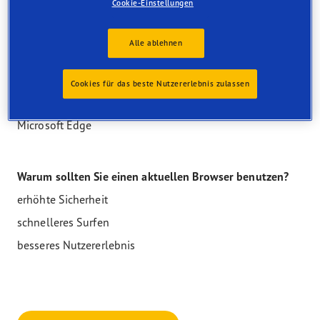
Cookie-Einstellungen
Zum Beispiel werden die aktuellen Versionen dieser
Alle ablehnen
Browser unterstützt:
Google Chrome
Cookies für das beste Nutzererlebnis zulassen
Mozilla Firefox
Microsoft Edge
Warum sollten Sie einen aktuellen Browser benutzen?
erhöhte Sicherheit
schnelleres Surfen
besseres Nutzererlebnis