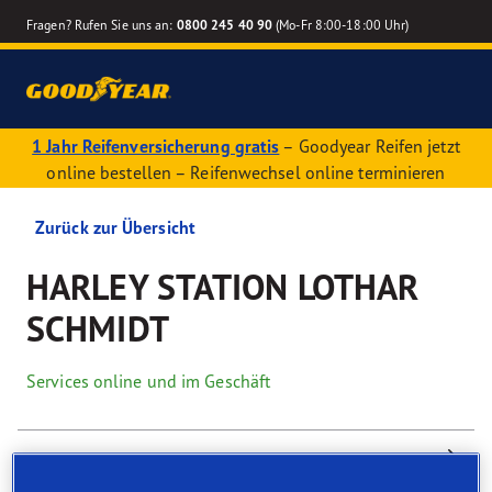
Fragen? Rufen Sie uns an:
0800 245 40 90
(Mo-Fr 8:00-18:00 Uhr)
1 Jahr Reifenversicherung gratis
– Goodyear Reifen jetzt
online bestellen – Reifenwechsel online terminieren
Zurück zur Übersicht
HARLEY STATION LOTHAR
SCHMIDT
Services online und im Geschäft
Kontaktinformationen
Reifen
Serviceleistungen
K