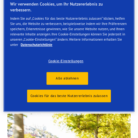
Wir verwenden Cookies, um Ihr Nutzererlebnis zu
verbessern.
Indem Sie auf „Cookies für das beste Nutzererlebnis zulassen“ klicken, helfen
Sie uns, die Website zu verbessern, beispielsweise indem wir Ihre Präferenzen
speichern, Erkenntnisse gewinnen, wie Sie unsere Website nutzen, und Ihnen
relevante Inhalte anzeigen. Ihre Cookie-Einstellungen können Sie jederzeit in
Reifen finden
unseren „Cookie-Einstellungen“ ändern. Weitere Informationen erhalten Sie
unter
Datenschutzrichtlinie
Bestellen Sie online und lassen Sie die Reifen bei einem
unserer Händler montieren.
Cookie-Einstellungen
Alle ablehnen
Cookies für das beste Nutzererlebnis zulassen
Tyres available at the store