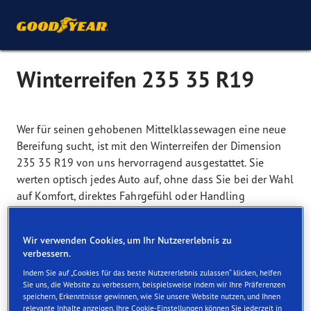
Winterreifen 235 35 R19
Wer für seinen gehobenen Mittelklassewagen eine neue
Bereifung sucht, ist mit den Winterreifen der Dimension
235 35 R19 von uns hervorragend ausgestattet. Sie
werten optisch jedes Auto auf, ohne dass Sie bei der Wahl
auf Komfort, direktes Fahrgefühl oder Handling
verzichten müssen. Die Modelle bestechen durch
zuverlässige Traktion ebenso wie durch guten Grip auf
Wir verwenden Cookies, um Ihr Nutzererlebnis zu
glatten und schneebedeckten Fahrbahnen. Das breite
verbessern.
Profil überzeugt zudem durch die starke Haftung der
Indem Sie auf „Cookies für das beste Nutzererlebnis zulassen“ klicken, helfen
Oberflächenmischung. Dies sorgt für Fahrkomfort ebenso
Sie uns, die Website zu verbessern, beispielsweise indem wir Ihre Präferenzen
wie es eine hohe Lenkpräzision in Kurven ermöglicht. Sie
speichern, Erkenntnisse gewinnen, wie Sie unsere Website nutzen, und Ihnen
relevante Inhalte anzeigen. Ihre Cookie-Einstellungen können Sie jederzeit in