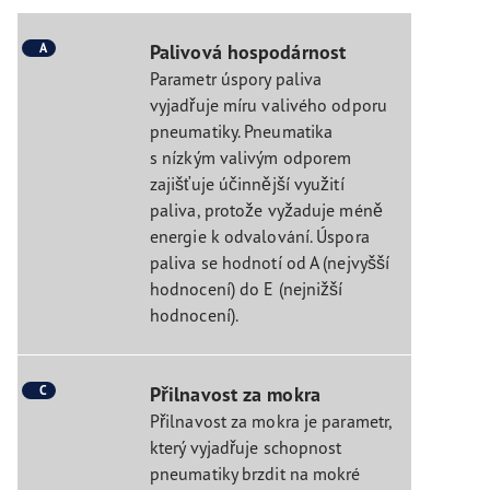
A
Palivová hospodárnost
Parametr úspory paliva
vyjadřuje míru valivého odporu
pneumatiky. Pneumatika
s nízkým valivým odporem
zajišťuje účinnější využití
paliva, protože vyžaduje méně
energie k odvalování. Úspora
paliva se hodnotí od A (nejvyšší
hodnocení) do E (nejnižší
hodnocení).
C
Přilnavost za mokra
Přilnavost za mokra je parametr,
který vyjadřuje schopnost
pneumatiky brzdit na mokré