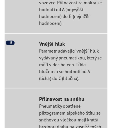
vozovce. Přilnavost za mokra se
hodnotí od A (nejvyšší
hodnocení) do E (nejnižší
hodnocení).
B
Vnější hluk
Parametr udávající vnější hluk
vydávaný pneumatikou, který se
měří v decibelech. Třída
hlučnosti se hodnotí od A
(tichá) do C (hlučná).
Přilnavost na sněhu
Pneumatiky opatřené
piktogramem alpského štítu se
sněhovou vločkou mají kratší
brzdnou dráhu na zasněžených