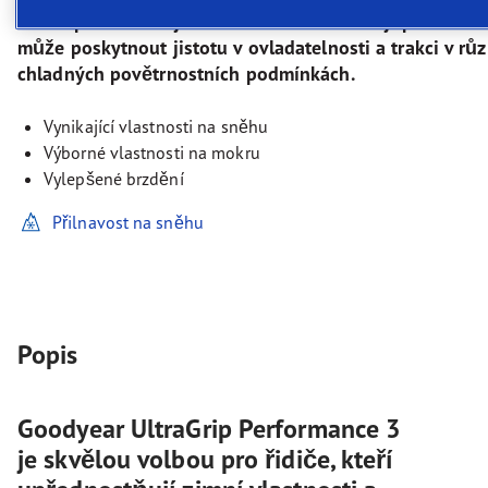
kteří upřednostňují zimní vlastnosti a chtějí pneumatik
může poskytnout jistotu v ovladatelnosti a trakci v rů
chladných povětrnostních podmínkách.
Vynikající vlastnosti na sněhu
Výborné vlastnosti na mokru
Vylepšené brzdění
Přilnavost na sněhu
Popis
Goodyear UltraGrip Performance 3
je skvělou volbou pro řidiče, kteří