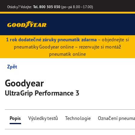
Otázky? Volejte:
Tel. 800 505 030
(po–pá 8.00–17.00)
1 rok dodatečné záruky pneumatik zdarma
– objednejte si
pneumatiky Goodyear online – rezervujte si montáž
pneumatik online
Zpět
Goodyear
UltraGrip Performance 3
Popis
Výsledky testů
Technologie
Označení pneuma